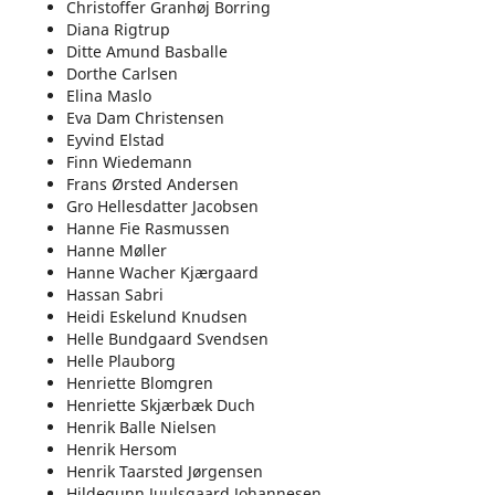
Christoffer Granhøj Borring
Diana Rigtrup
Ditte Amund Basballe
Dorthe Carlsen
Elina Maslo
Eva Dam Christensen
Eyvind Elstad
Finn Wiedemann
Frans Ørsted Andersen
Gro Hellesdatter Jacobsen
Hanne Fie Rasmussen
Hanne Møller
Hanne Wacher Kjærgaard
Hassan Sabri
Heidi Eskelund Knudsen
Helle Bundgaard Svendsen
Helle Plauborg
Henriette Blomgren
Henriette Skjærbæk Duch
Henrik Balle Nielsen
Henrik Hersom
Henrik Taarsted Jørgensen
Hildegunn Juulsgaard Johannesen