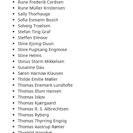
Rune Frederik Cordsen
Rune Müller Kristensen
Sally Thorhauge
Sofia Esmann Busch
Solveig Troelsen
Stefan Ting Graf
Steffen Elmose
Stine Ejsing-Duun
Stine Fuglsang Engmose
Stine Helms
Stinus Storm Mikkelsen
Susanne Dau
Søren Harnow Klausen
Thilde Emilie Møller
Thomas Enemark Lundtofte
Thomas Illum Hansen
Thomas Iskov
Thomas Kjærgaard
Thomas R. S. Albrechtsen
Thomas Ryberg
Thomas Thyrring Engsig
Thomas Aastrup Rømer
Thorkild Hanghøj