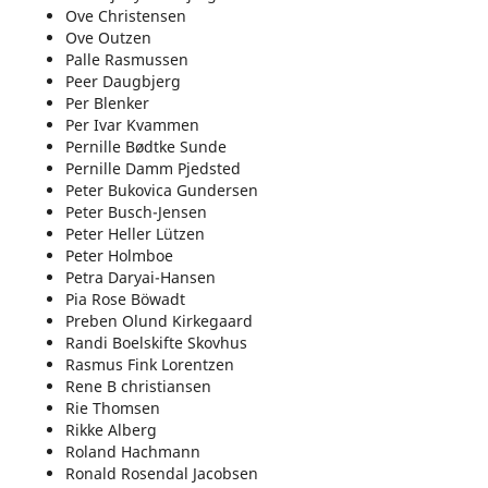
Ove Christensen
Ove Outzen
Palle Rasmussen
Peer Daugbjerg
Per Blenker
Per Ivar Kvammen
Pernille Bødtke Sunde
Pernille Damm Pjedsted
Peter Bukovica Gundersen
Peter Busch-Jensen
Peter Heller Lützen
Peter Holmboe
Petra Daryai-Hansen
Pia Rose Böwadt
Preben Olund Kirkegaard
Randi Boelskifte Skovhus
Rasmus Fink Lorentzen
Rene B christiansen
Rie Thomsen
Rikke Alberg
Roland Hachmann
Ronald Rosendal Jacobsen