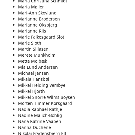
Maria Christina Schmidt
Maria Møller
Mari-Ann Skovlund
Marianne Brodersen
Marianne Oksbjerg
Marianne Riis
Marie Falkesgaard Slot
Marie Sloth
Martin Sillasen
Merete Munkholm
Mette Molbæk
Mia Lund Andersen
Michael Jensen
Mikala Hansbøl
Mikkel Helding Vembye
Mikkel Hjorth
Mikkel Snorre Wilms Boysen
Morten Timmer Korsgaard
Nadia Raphael Rathje
Nadine Malich-Bohlig
Nana Katrine Vaaben
Nanna Duchene
Nikolaj Frydensbjerg Elf