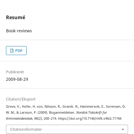
Resumé
Book reviews
PDF
Publiceret
2009-08-29
Citation/Eksport
Greve, V., Hofer, H. von, Nilsson, R., Granér, R., Hammersvik, E., Sorensen, D.
W. M., & Larsson, P. (2009). Boganmeldelser.
Nordisk Tidsskrift for
Kriminalvidenskab
,
96
(2), 200–219. https://doi.org/10.7146/ntfk.v96i2.71744
Citationsformater