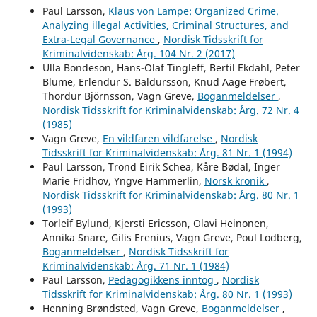
Paul Larsson,
Klaus von Lampe: Organized Crime.
Analyzing illegal Activities, Criminal Structures, and
Extra-Legal Governance
,
Nordisk Tidsskrift for
Kriminalvidenskab: Årg. 104 Nr. 2 (2017)
Ulla Bondeson, Hans-Olaf Tingleff, Bertil Ekdahl, Peter
Blume, Erlendur S. Baldursson, Knud Aage Frøbert,
Thordur Björnsson, Vagn Greve,
Boganmeldelser
,
Nordisk Tidsskrift for Kriminalvidenskab: Årg. 72 Nr. 4
(1985)
Vagn Greve,
En vildfaren vildfarelse
,
Nordisk
Tidsskrift for Kriminalvidenskab: Årg. 81 Nr. 1 (1994)
Paul Larsson, Trond Eirik Schea, Kåre Bødal, Inger
Marie Fridhov, Yngve Hammerlin,
Norsk kronik
,
Nordisk Tidsskrift for Kriminalvidenskab: Årg. 80 Nr. 1
(1993)
Torleif Bylund, Kjersti Ericsson, Olavi Heinonen,
Annika Snare, Gilis Erenius, Vagn Greve, Poul Lodberg,
Boganmeldelser
,
Nordisk Tidsskrift for
Kriminalvidenskab: Årg. 71 Nr. 1 (1984)
Paul Larsson,
Pedagogikkens inntog
,
Nordisk
Tidsskrift for Kriminalvidenskab: Årg. 80 Nr. 1 (1993)
Henning Brøndsted, Vagn Greve,
Boganmeldelser
,