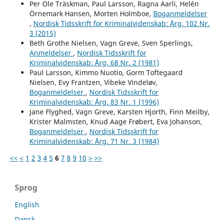
Per Ole Träskman, Paul Larsson, Ragna Aarli, Helén
Örnemark Hansen, Morten Holmboe,
Boganmeldelser
,
Nordisk Tidsskrift for Kriminalvidenskab: Årg. 102 Nr.
3 (2015)
Beth Grothe Nielsen, Vagn Greve, Sven Sperlings,
Anmeldelser
,
Nordisk Tidsskrift for
Kriminalvidenskab: Årg. 68 Nr. 2 (1981)
Paul Larsson, Kimmo Nuotio, Gorm Toftegaard
Nielsen, Evy Frantzen, Vibeke Vindeløv,
Boganmeldelser
,
Nordisk Tidsskrift for
Kriminalvidenskab: Årg. 83 Nr. 1 (1996)
Jane Flyghed, Vagn Greve, Karsten Hjorth, Finn Meilby,
Krister Malmsten, Knud Aage Frøbert, Eva Johanson,
Boganmeldelser
,
Nordisk Tidsskrift for
Kriminalvidenskab: Årg. 71 Nr. 3 (1984)
<<
<
1
2
3
4
5
6
7
8
9
10
>
>>
Sprog
English
Dansk