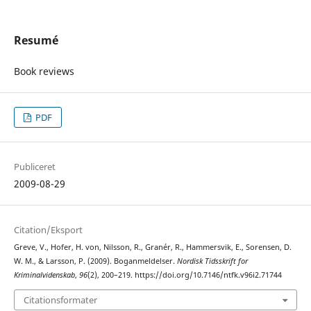
Resumé
Book reviews
PDF
Publiceret
2009-08-29
Citation/Eksport
Greve, V., Hofer, H. von, Nilsson, R., Granér, R., Hammersvik, E., Sorensen, D.
W. M., & Larsson, P. (2009). Boganmeldelser.
Nordisk Tidsskrift for
Kriminalvidenskab
,
96
(2), 200–219. https://doi.org/10.7146/ntfk.v96i2.71744
Citationsformater