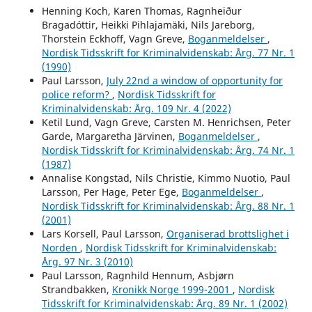
Henning Koch, Karen Thomas, Ragnheiður
Bragadóttir, Heikki Pihlajamäki, Nils Jareborg,
Thorstein Eckhoff, Vagn Greve,
Boganmeldelser
,
Nordisk Tidsskrift for Kriminalvidenskab: Årg. 77 Nr. 1
(1990)
Paul Larsson,
July 22nd a window of opportunity for
police reform?
,
Nordisk Tidsskrift for
Kriminalvidenskab: Årg. 109 Nr. 4 (2022)
Ketil Lund, Vagn Greve, Carsten M. Henrichsen, Peter
Garde, Margaretha Järvinen,
Boganmeldelser
,
Nordisk Tidsskrift for Kriminalvidenskab: Årg. 74 Nr. 1
(1987)
Annalise Kongstad, Nils Christie, Kimmo Nuotio, Paul
Larsson, Per Hage, Peter Ege,
Boganmeldelser
,
Nordisk Tidsskrift for Kriminalvidenskab: Årg. 88 Nr. 1
(2001)
Lars Korsell, Paul Larsson,
Organiserad brottslighet i
Norden
,
Nordisk Tidsskrift for Kriminalvidenskab:
Årg. 97 Nr. 3 (2010)
Paul Larsson, Ragnhild Hennum, Asbjørn
Strandbakken,
Kronikk Norge 1999-2001
,
Nordisk
Tidsskrift for Kriminalvidenskab: Årg. 89 Nr. 1 (2002)