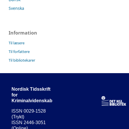
Svenska
Information
Til læsere
Til forfattere
Til bibliotekarer
Nordisk Tidsskrift
for
Kriminalvidenskab
ISSN 0029-1528
(Trykt)
ISSN 2446-3051
(Online)