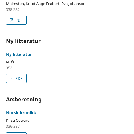
Malmsten, Knud Aage Frøbert, Eva Johanson
338-352
PDF
Ny litteratur
Ny litteratur
NTfK
352
PDF
Årsberetning
Norsk kronikk
Kirsti Coward
336-337