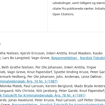
udvekslinger, samt tidligere og større
citater fra publicerede værker. Initiati
Open Citations.
)
he Nielsen, Kjersti Ericsson, Inkeri Anttila, Knud Waaben, Kauko
, Lars Bo Langsted, Vagn Greve,
Boganmeldelser
,
Nordisk Tidsskri
)
 Beth Grothe Nielsen, Per Ole Johansen, Inkeri Anttila, Yngve
ieb, Vagn Greve, Knut Papendorf, Sysette Vinding Kruse, Peter Ga
ermark Hedberg, Per Ole Johansen, Johs. Andenæs, Leise Døllner,
riminalvidenskab: Årg. 74 Nr. 5 (1987)
, Monika Płatek, Paul Larsson, Kerstin Berglund, Mads Bryde Ander
orgaard, Nils Christie, Nils Jareborg, Peter Garde, Knut Papendorf
k Tidsskrift for Kriminalvidenskab: Årg. 78 Nr. 4 (1991)
arde, Jonas Havelund, Peter Kruize, Paul Larsson, Leif Petter Olaus
n Greve,
Boganmeldelser
,
Nordisk Tidsskrift for Kriminalvidenskab: