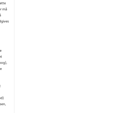
ette
er må
å
dgives
de
et
 bog),
te
t
ed)
sen,