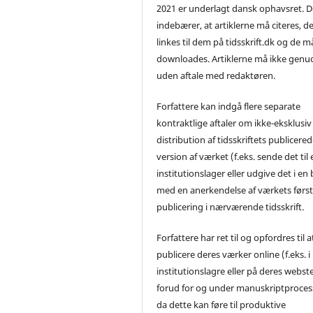
2021 er underlagt dansk ophavsret. D
indebærer, at artiklerne må citeres, d
linkes til dem på tidsskrift.dk og de m
downloades. Artiklerne må ikke genu
uden aftale med redaktøren.
Forfattere kan indgå flere separate
kontraktlige aftaler om ikke-eksklusiv
distribution af tidsskriftets publicere
version af værket (f.eks. sende det til 
institutionslager eller udgive det i en
med en anerkendelse af værkets førs
publicering i nærværende tidsskrift.
Forfattere har ret til og opfordres til a
publicere deres værker online (f.eks. i
institutionslagre eller på deres webst
forud for og under manuskriptproces
da dette kan føre til produktive