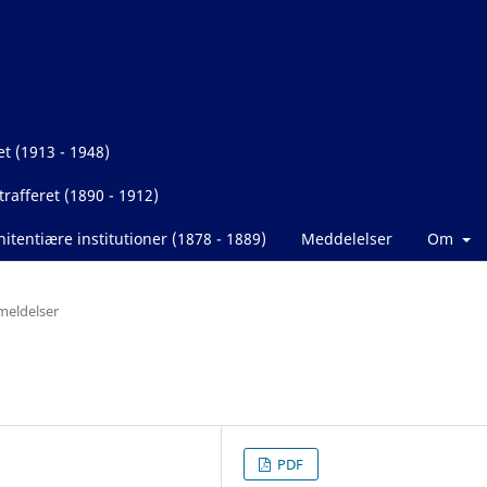
et (1913 - 1948)
rafferet (1890 - 1912)
itentiære institutioner (1878 - 1889)
Meddelelser
Om
eldelser
PDF