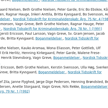
aard Nielsen, Beth Grothe Nielsen, Peter Garde, Eric Bo Ebskov, Kå
en, Ragnar Hauge, Inkeri Anttila, Britta Kyvsgaard, Bo Svensson, A
delser
,
Nordisk Tidsskrift for Kriminalvidenskab: Årg. 75 Nr. 4 (19
Simonsen, Vagn Greve, Beth Grothe Nielsen, Ragnar Hauge, Peter
r
,
Nordisk Tidsskrift for Kriminalvidenskab: Årg. 78 Nr. 1 (1991)
ersti Ericsson, Paul Larsson, Vagn Greve, Sv. Gram Jensen, Jacob
rde, Britta Kyvsgaard,
Boganmeldelser
,
Nordisk Tidsskrift for
othe Nielsen, Kauko Aromaa, Mona Eliasson, Peter Gottlieb, Ulf
l Erik Herlitz, Henning Kirkegaard, Peter Garde, Malene Frese-
, Henrik Stevnsborg, Vagn Greve,
Boganmeldelser
,
Nordisk Tidsskri
)
i Ericsson, Beth Grothe Nielsen, Kerstin Svensson, Ulla Høg, Sverke
Greve, Britta Kyvsgaard,
Boganmeldelser
,
Nordisk Tidsskrift for
ef Zila, Janne Flyghed, Jørge Dige Pedersen, Henning Brøndsted, Br
dersen, Anette Storgaard, Vagn Greve, Nils Rekke,
Boganmeldelse
rg. 79 Nr. 1 (1992)