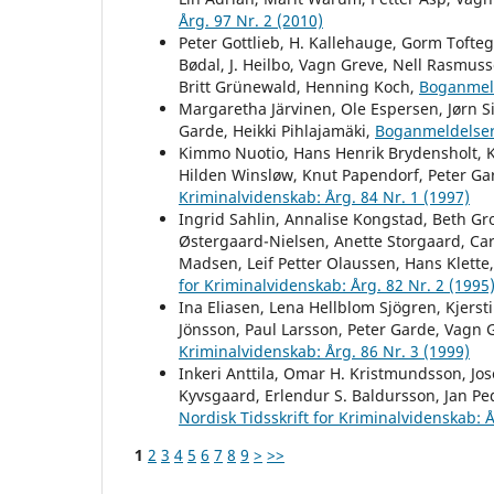
Årg. 97 Nr. 2 (2010)
Peter Gottlieb, H. Kallehauge, Gorm Tofteg
Bødal, J. Heilbo, Vagn Greve, Nell Rasmuss
Britt Grünewald, Henning Koch,
Boganmel
Margaretha Järvinen, Ole Espersen, Jørn 
Garde, Heikki Pihlajamäki,
Boganmeldelse
Kimmo Nuotio, Hans Henrik Brydensholt, Kj
Hilden Winsløw, Knut Papendorf, Peter Ga
Kriminalvidenskab: Årg. 84 Nr. 1 (1997)
Ingrid Sahlin, Annalise Kongstad, Beth Gr
Østergaard-Nielsen, Anette Storgaard, Car
Madsen, Leif Petter Olaussen, Hans Klette
for Kriminalvidenskab: Årg. 82 Nr. 2 (1995
Ina Eliasen, Lena Hellblom Sjögren, Kjerst
Jönsson, Paul Larsson, Peter Garde, Vagn 
Kriminalvidenskab: Årg. 86 Nr. 3 (1999)
Inkeri Anttila, Omar H. Kristmundsson, Jos
Kyvsgaard, Erlendur S. Baldursson, Jan Pe
Nordisk Tidsskrift for Kriminalvidenskab: Å
1
2
3
4
5
6
7
8
9
>
>>