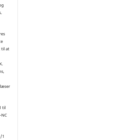
 og
s.
res
te
til at
K.
ns,
d
 læser
 til
Y-NC
1/1