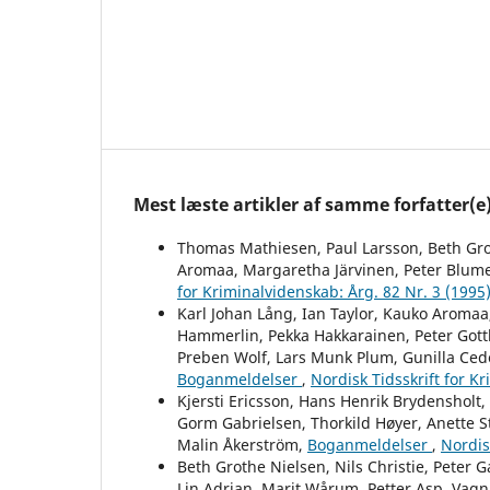
Mest læste artikler af samme forfatter(e
Thomas Mathiesen, Paul Larsson, Beth Grot
Aromaa, Margaretha Järvinen, Peter Blume
for Kriminalvidenskab: Årg. 82 Nr. 3 (1995
Karl Johan Lång, Ian Taylor, Kauko Aromaa,
Hammerlin, Pekka Hakkarainen, Peter Gottl
Preben Wolf, Lars Munk Plum, Gunilla Ced
Boganmeldelser
,
Nordisk Tidsskrift for K
Kjersti Ericsson, Hans Henrik Brydensholt
Gorm Gabrielsen, Thorkild Høyer, Anette St
Malin Åkerström,
Boganmeldelser
,
Nordis
Beth Grothe Nielsen, Nils Christie, Peter G
Lin Adrian, Marit Wårum, Petter Asp, Vag