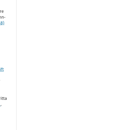
re
nn-
88)
ft
r
itta
r
,