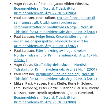
Vagn Greve, Leif Senholt, Jacob Hilden Winslow,
Boganmeldelser
,
Nordisk Tidsskrift for
Kriminalvidenskab: Årg. 72 Nr. 5 (1985)
Paul Larsson, Jane Dullum,
Fra samfunnstjeneste til
samfunnsstraff. Utviklingen i bruken av
samfunnsstraffer og konfliktråd i Norge.
,
Nordisk
Tidsskrift for Kriminalvidenskab: Årg. 88 Nr. 2 (2001)
Paul Larsson,
Helge Renå: Krisehåndtering i et
organisasjonsperspektiv
,
Nordisk Tidsskrift for
Kriminalvidenskab: Årg. 109 Nr. 3 (2022)
Paul Larsson,
Etterforskning av illegal ulvejakt
,
Nordisk Tidsskrift for Kriminalvidenskab: Årg. 107 Nr.
2 (2020)
Vagn Greve,
Straffuldbyrdelsesloven
,
Nordisk
Tidsskrift for Kriminalvidenskab: Årg. 88 Nr. 1 (2001)
Paul Larsson,
Regulering - en innledning
,
Nordisk
Tidsskrift for Kriminalvidenskab: Årg. 99 Nr. 3 (2012)
Mikael Rask Madsen, Hans Klette, Rune H. Scherg,
Lars Holmberg, Peter Garde, Susanne Clausen, Roddy
Nilsson, Hans Henrik Brydensholt, Jonas Havelund,
Boganmeldelser
,
Nordisk Tidsskrift for
Kriminalvidenskab: Årg. 95 Nr. 1 (2008)