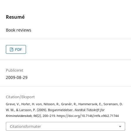
Resumé
Book reviews
PDF
Publiceret
2009-08-29
Citation/Eksport
Greve, V., Hofer, H. von, Nilsson, R., Granér, R., Hammersvik, E., Sorensen, D.
W. M., & Larsson, P. (2009). Boganmeldelser.
Nordisk Tidsskrift for
Kriminalvidenskab
,
96
(2), 200–219. https://doi.org/10.7146/ntfk.v96i2.71744
Citationsformater