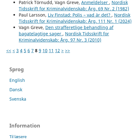
Patrick Törnudd, Vagn Greve,
Anmeldelser
,
Nordisk
Tidsskrift for Kriminalvidenskab: Årg. 69 Nr. 2 (1982)
Paul Larsson,
Liv Finstad: Polis – vad är det?
,
Nordisk
Tidsskrift for Kriminalvidenskab: Årg. 111 Nr. 1 (2024)
Vagn Greve,
Den strafferetlige behandling af
bagatelagtige sager
,
Nordisk Tidsskrift for
Kriminalvidenskab: Årg. 97 Nr. 3 (2010)
<<
<
3
4
5
6
7
8
9
10
11
12
>
>>
Sprog
English
Dansk
Svenska
Information
Til læsere