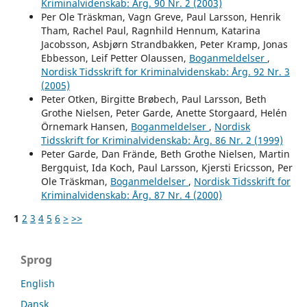
Kriminalvidenskab: Årg. 90 Nr. 2 (2003)
Per Ole Träskman, Vagn Greve, Paul Larsson, Henrik
Tham, Rachel Paul, Ragnhild Hennum, Katarina
Jacobsson, Asbjørn Strandbakken, Peter Kramp, Jonas
Ebbesson, Leif Petter Olaussen,
Boganmeldelser
,
Nordisk Tidsskrift for Kriminalvidenskab: Årg. 92 Nr. 3
(2005)
Peter Otken, Birgitte Brøbech, Paul Larsson, Beth
Grothe Nielsen, Peter Garde, Anette Storgaard, Helén
Örnemark Hansen,
Boganmeldelser
,
Nordisk
Tidsskrift for Kriminalvidenskab: Årg. 86 Nr. 2 (1999)
Peter Garde, Dan Frände, Beth Grothe Nielsen, Martin
Bergquist, Ida Koch, Paul Larsson, Kjersti Ericsson, Per
Ole Träskman,
Boganmeldelser
,
Nordisk Tidsskrift for
Kriminalvidenskab: Årg. 87 Nr. 4 (2000)
1
2
3
4
5
6
>
>>
Sprog
English
Dansk