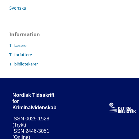
Svenska
Information
Til læsere
Til forfattere
Til bibliotekarer
Nordisk Tidsskrift
for
Kriminalvidenskab
ISSN 0029-1528
(Trykt)
ISSN 2446-3051
(Online)