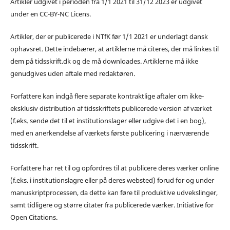
Artikler udgivet i perioden fra 1/1 2021 til 31/12 2023 er udgivet
under en CC-BY-NC Licens.
Artikler, der er publicerede i NTfK før 1/1 2021 er underlagt dansk
ophavsret. Dette indebærer, at artiklerne må citeres, der må linkes til
dem på tidsskrift.dk og de må downloades. Artiklerne må ikke
genudgives uden aftale med redaktøren.
Forfattere kan indgå flere separate kontraktlige aftaler om ikke-
eksklusiv distribution af tidsskriftets publicerede version af værket
(f.eks. sende det til et institutionslager eller udgive det i en bog),
med en anerkendelse af værkets første publicering i nærværende
tidsskrift.
Forfattere har ret til og opfordres til at publicere deres værker online
(f.eks. i institutionslagre eller på deres websted) forud for og under
manuskriptprocessen, da dette kan føre til produktive udvekslinger,
samt tidligere og større citater fra publicerede værker. Initiative for
Open Citations.