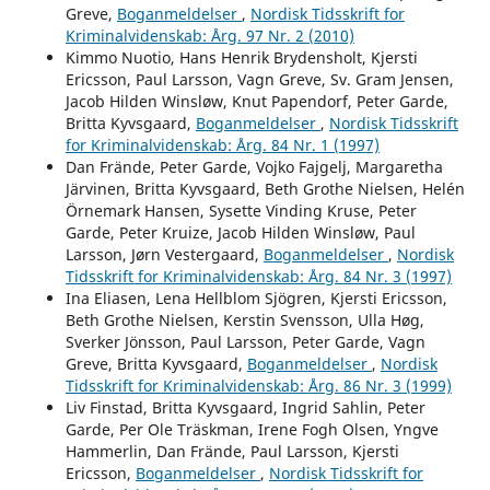
Greve,
Boganmeldelser
,
Nordisk Tidsskrift for
Kriminalvidenskab: Årg. 97 Nr. 2 (2010)
Kimmo Nuotio, Hans Henrik Brydensholt, Kjersti
Ericsson, Paul Larsson, Vagn Greve, Sv. Gram Jensen,
Jacob Hilden Winsløw, Knut Papendorf, Peter Garde,
Britta Kyvsgaard,
Boganmeldelser
,
Nordisk Tidsskrift
for Kriminalvidenskab: Årg. 84 Nr. 1 (1997)
Dan Frände, Peter Garde, Vojko Fajgelj, Margaretha
Järvinen, Britta Kyvsgaard, Beth Grothe Nielsen, Helén
Örnemark Hansen, Sysette Vinding Kruse, Peter
Garde, Peter Kruize, Jacob Hilden Winsløw, Paul
Larsson, Jørn Vestergaard,
Boganmeldelser
,
Nordisk
Tidsskrift for Kriminalvidenskab: Årg. 84 Nr. 3 (1997)
Ina Eliasen, Lena Hellblom Sjögren, Kjersti Ericsson,
Beth Grothe Nielsen, Kerstin Svensson, Ulla Høg,
Sverker Jönsson, Paul Larsson, Peter Garde, Vagn
Greve, Britta Kyvsgaard,
Boganmeldelser
,
Nordisk
Tidsskrift for Kriminalvidenskab: Årg. 86 Nr. 3 (1999)
Liv Finstad, Britta Kyvsgaard, Ingrid Sahlin, Peter
Garde, Per Ole Träskman, Irene Fogh Olsen, Yngve
Hammerlin, Dan Frände, Paul Larsson, Kjersti
Ericsson,
Boganmeldelser
,
Nordisk Tidsskrift for