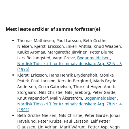
Mest læste artikler af samme forfatter(e)
Thomas Mathiesen, Paul Larsson, Beth Grothe
Nielsen, Kjersti Ericsson, Inkeri Anttila, Knud Waaben,
Kauko Aromaa, Margaretha Järvinen, Peter Blume,
Lars Bo Langsted, Vagn Greve,
Boganmeldelser
,
Nordisk Tidsskrift for Kriminalvidenskab: Årg. 82 Nr. 3
(1995)
Kjersti Ericsson, Hans Henrik Brydensholt, Monika
Płatek, Paul Larsson, Kerstin Berglund, Mads Bryde
Andersen, Gorm Gabrielsen, Thorkild Høyer, Anette
Storgaard, Nils Christie, Nils Jareborg, Peter Garde,
Knut Papendorf, Malin Åkerström,
Boganmeldelser
,
Nordisk Tidsskrift for Kriminalvidenskab: Årg. 78 Nr. 4
(1991)
Beth Grothe Nielsen, Nils Christie, Peter Garde, Jonas
Havelund, Peter Kruize, Paul Larsson, Leif Petter
Olaussen, Lin Adrian, Marit Wårum, Petter Asp, Vagn