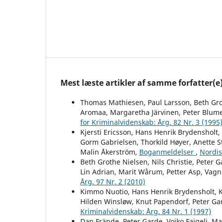
Mest læste artikler af samme forfatter(e
Thomas Mathiesen, Paul Larsson, Beth Grot
Aromaa, Margaretha Järvinen, Peter Blume
for Kriminalvidenskab: Årg. 82 Nr. 3 (1995
Kjersti Ericsson, Hans Henrik Brydensholt
Gorm Gabrielsen, Thorkild Høyer, Anette St
Malin Åkerström,
Boganmeldelser
,
Nordis
Beth Grothe Nielsen, Nils Christie, Peter G
Lin Adrian, Marit Wårum, Petter Asp, Vag
Årg. 97 Nr. 2 (2010)
Kimmo Nuotio, Hans Henrik Brydensholt, Kj
Hilden Winsløw, Knut Papendorf, Peter Ga
Kriminalvidenskab: Årg. 84 Nr. 1 (1997)
Dan Frände, Peter Garde, Vojko Fajgelj, Ma