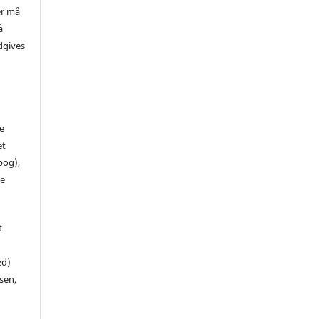
er må
å
dgives
de
et
 bog),
te
t
ed)
sen,