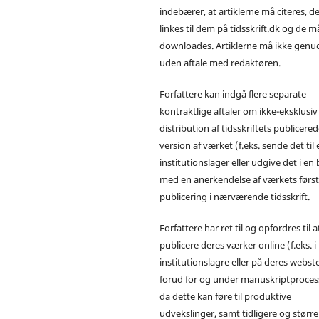
indebærer, at artiklerne må citeres, d
linkes til dem på tidsskrift.dk og de m
downloades. Artiklerne må ikke genu
uden aftale med redaktøren.
Forfattere kan indgå flere separate
kontraktlige aftaler om ikke-eksklusiv
distribution af tidsskriftets publicere
version af værket (f.eks. sende det til 
institutionslager eller udgive det i en
med en anerkendelse af værkets førs
publicering i nærværende tidsskrift.
Forfattere har ret til og opfordres til a
publicere deres værker online (f.eks. i
institutionslagre eller på deres webst
forud for og under manuskriptproces
da dette kan føre til produktive
udvekslinger, samt tidligere og større