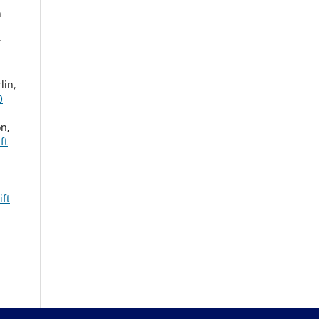
n
r
lin,
0
n,
ft
ift