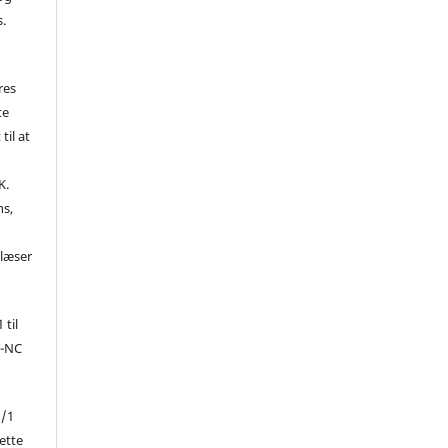
s.
res
te
til at
K.
ns,
d
 læser
 til
Y-NC
1/1
ette