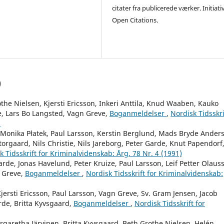
citater fra publicerede værker. Initiati
Open Citations.
)
he Nielsen, Kjersti Ericsson, Inkeri Anttila, Knud Waaben, Kauko
, Lars Bo Langsted, Vagn Greve,
Boganmeldelser
,
Nordisk Tidsskri
)
, Monika Płatek, Paul Larsson, Kerstin Berglund, Mads Bryde Ander
orgaard, Nils Christie, Nils Jareborg, Peter Garde, Knut Papendorf
k Tidsskrift for Kriminalvidenskab: Årg. 78 Nr. 4 (1991)
arde, Jonas Havelund, Peter Kruize, Paul Larsson, Leif Petter Olaus
n Greve,
Boganmeldelser
,
Nordisk Tidsskrift for Kriminalvidenskab:
ersti Ericsson, Paul Larsson, Vagn Greve, Sv. Gram Jensen, Jacob
rde, Britta Kyvsgaard,
Boganmeldelser
,
Nordisk Tidsskrift for
rgaretha Järvinen, Britta Kyvsgaard, Beth Grothe Nielsen, Helén