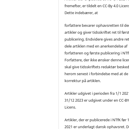
fremefter, er tildelt en CC-By 4.0 Licen
Dette indebærer, at
forfattere bevarer ophavsretten til de
artikler og giver tidsskriftet ret til førs
publicering. Endvidere gives andre ret 
dele artiklen med en anerkendelse af
forfatteren og første publicering i NTf
Forfattere, der ikke ønsker denne lice
skal give tidsskriftets redaktør beske
herom senest i forbindelse med at de
korrektur på artiklen.
Artikler udgivet i perioden fra 1/1 2021
31/12 2023 er udgivet under en CC-B
Licens.
Artikler, der er publicerede i NTfK før 
2021 er underlagt dansk ophavsret. D