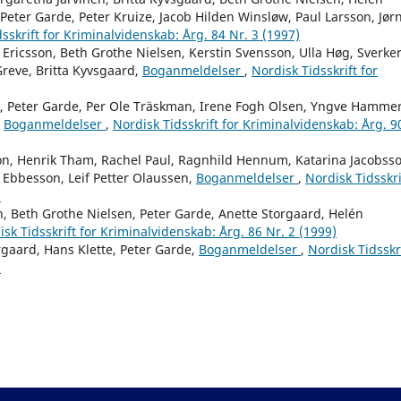
eter Garde, Peter Kruize, Jacob Hilden Winsløw, Paul Larsson, Jør
sskrift for Kriminalvidenskab: Årg. 84 Nr. 3 (1997)
i Ericsson, Beth Grothe Nielsen, Kerstin Svensson, Ulla Høg, Sverke
Greve, Britta Kyvsgaard,
Boganmeldelser
,
Nordisk Tidsskrift for
lin, Peter Garde, Per Ole Träskman, Irene Fogh Olsen, Yngve Hammer
,
Boganmeldelser
,
Nordisk Tidsskrift for Kriminalvidenskab: Årg. 9
on, Henrik Tham, Rachel Paul, Ragnhild Hennum, Katarina Jacobsso
 Ebbesson, Leif Petter Olaussen,
Boganmeldelser
,
Nordisk Tidsskri
)
n, Beth Grothe Nielsen, Peter Garde, Anette Storgaard, Helén
sk Tidsskrift for Kriminalvidenskab: Årg. 86 Nr. 2 (1999)
rgaard, Hans Klette, Peter Garde,
Boganmeldelser
,
Nordisk Tidsskr
)