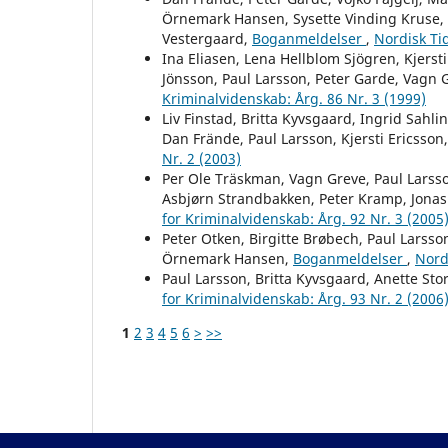
Örnemark Hansen, Sysette Vinding Kruse, P
Vestergaard,
Boganmeldelser
,
Nordisk Tid
Ina Eliasen, Lena Hellblom Sjögren, Kjerst
Jönsson, Paul Larsson, Peter Garde, Vagn 
Kriminalvidenskab: Årg. 86 Nr. 3 (1999)
Liv Finstad, Britta Kyvsgaard, Ingrid Sah
Dan Frände, Paul Larsson, Kjersti Ericsson
Nr. 2 (2003)
Per Ole Träskman, Vagn Greve, Paul Larss
Asbjørn Strandbakken, Peter Kramp, Jonas
for Kriminalvidenskab: Årg. 92 Nr. 3 (2005
Peter Otken, Birgitte Brøbech, Paul Larsso
Örnemark Hansen,
Boganmeldelser
,
Nordi
Paul Larsson, Britta Kyvsgaard, Anette Sto
for Kriminalvidenskab: Årg. 93 Nr. 2 (2006
1
2
3
4
5
6
>
>>