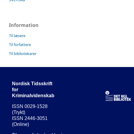
Information
Til læsere
Til forfattere
Til bibliotekarer
Nordisk Tidsskrift
for
Kriminalvidenskab
ISSN 0029-1528
(Trykt)
ISSN 2446-3051
(Online)