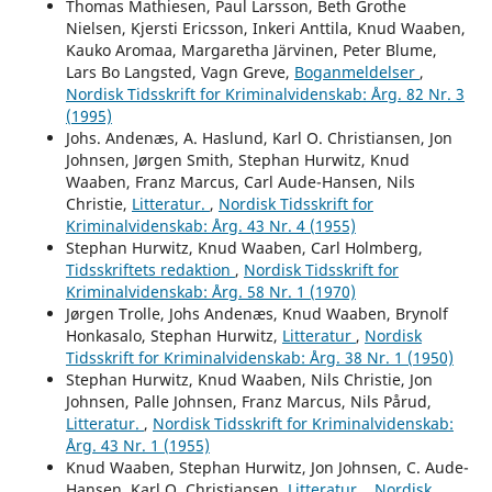
Thomas Mathiesen, Paul Larsson, Beth Grothe
Nielsen, Kjersti Ericsson, Inkeri Anttila, Knud Waaben,
Kauko Aromaa, Margaretha Järvinen, Peter Blume,
Lars Bo Langsted, Vagn Greve,
Boganmeldelser
,
Nordisk Tidsskrift for Kriminalvidenskab: Årg. 82 Nr. 3
(1995)
Johs. Andenæs, A. Haslund, Karl O. Christiansen, Jon
Johnsen, Jørgen Smith, Stephan Hurwitz, Knud
Waaben, Franz Marcus, Carl Aude-Hansen, Nils
Christie,
Litteratur.
,
Nordisk Tidsskrift for
Kriminalvidenskab: Årg. 43 Nr. 4 (1955)
Stephan Hurwitz, Knud Waaben, Carl Holmberg,
Tidsskriftets redaktion
,
Nordisk Tidsskrift for
Kriminalvidenskab: Årg. 58 Nr. 1 (1970)
Jørgen Trolle, Johs Andenæs, Knud Waaben, Brynolf
Honkasalo, Stephan Hurwitz,
Litteratur
,
Nordisk
Tidsskrift for Kriminalvidenskab: Årg. 38 Nr. 1 (1950)
Stephan Hurwitz, Knud Waaben, Nils Christie, Jon
Johnsen, Palle Johnsen, Franz Marcus, Nils Pårud,
Litteratur.
,
Nordisk Tidsskrift for Kriminalvidenskab:
Årg. 43 Nr. 1 (1955)
Knud Waaben, Stephan Hurwitz, Jon Johnsen, C. Aude-
Hansen, Karl O. Christiansen,
Litteratur.
,
Nordisk