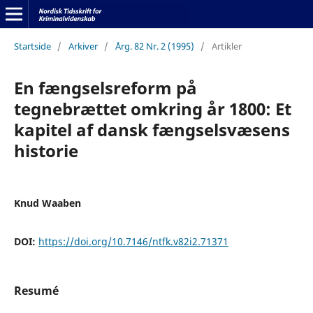
Startside
/
Arkiver
/
Årg. 82 Nr. 2 (1995)
/
Artikler
En fængselsreform på
tegnebrættet omkring år 1800: Et
kapitel af dansk fængselsvæsens
historie
Knud Waaben
DOI:
https://doi.org/10.7146/ntfk.v82i2.71371
Resumé