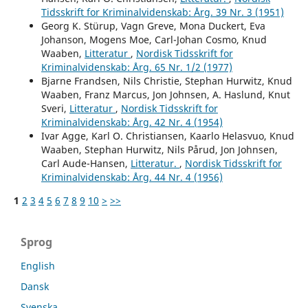
Tidsskrift for Kriminalvidenskab: Årg. 39 Nr. 3 (1951)
Georg K. Stürup, Vagn Greve, Mona Duckert, Eva
Johanson, Mogens Moe, Carl-Johan Cosmo, Knud
Waaben,
Litteratur
,
Nordisk Tidsskrift for
Kriminalvidenskab: Årg. 65 Nr. 1/2 (1977)
Bjarne Frandsen, Nils Christie, Stephan Hurwitz, Knud
Waaben, Franz Marcus, Jon Johnsen, A. Haslund, Knut
Sveri,
Litteratur
,
Nordisk Tidsskrift for
Kriminalvidenskab: Årg. 42 Nr. 4 (1954)
Ivar Agge, Karl O. Christiansen, Kaarlo Helasvuo, Knud
Waaben, Stephan Hurwitz, Nils Pårud, Jon Johnsen,
Carl Aude-Hansen,
Litteratur.
,
Nordisk Tidsskrift for
Kriminalvidenskab: Årg. 44 Nr. 4 (1956)
1
2
3
4
5
6
7
8
9
10
>
>>
Sprog
English
Dansk
Svenska