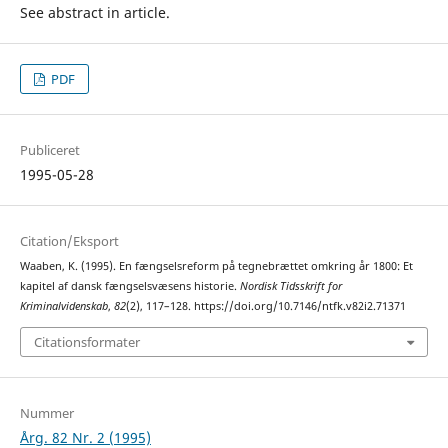
See abstract in article.
PDF
Publiceret
1995-05-28
Citation/Eksport
Waaben, K. (1995). En fængselsreform på tegnebrættet omkring år 1800: Et
kapitel af dansk fængselsvæsens historie.
Nordisk Tidsskrift for
Kriminalvidenskab
,
82
(2), 117–128. https://doi.org/10.7146/ntfk.v82i2.71371
Citationsformater
Nummer
Årg. 82 Nr. 2 (1995)