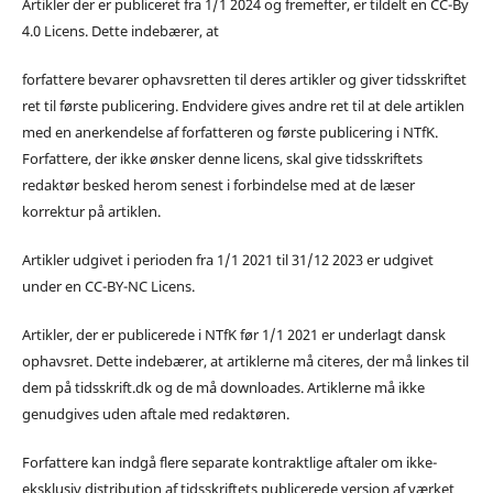
Artikler der er publiceret fra 1/1 2024 og fremefter, er tildelt en CC-By
4.0 Licens. Dette indebærer, at
forfattere bevarer ophavsretten til deres artikler og giver tidsskriftet
ret til første publicering. Endvidere gives andre ret til at dele artiklen
med en anerkendelse af forfatteren og første publicering i NTfK.
Forfattere, der ikke ønsker denne licens, skal give tidsskriftets
redaktør besked herom senest i forbindelse med at de læser
korrektur på artiklen.
Artikler udgivet i perioden fra 1/1 2021 til 31/12 2023 er udgivet
under en CC-BY-NC Licens.
Artikler, der er publicerede i NTfK før 1/1 2021 er underlagt dansk
ophavsret. Dette indebærer, at artiklerne må citeres, der må linkes til
dem på tidsskrift.dk og de må downloades. Artiklerne må ikke
genudgives uden aftale med redaktøren.
Forfattere kan indgå flere separate kontraktlige aftaler om ikke-
eksklusiv distribution af tidsskriftets publicerede version af værket