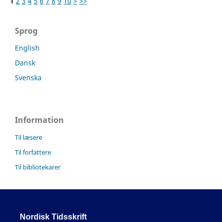
1
2
3
4
5
6
7
8
9
10
>
>>
Sprog
English
Dansk
Svenska
Information
Til læsere
Til forfattere
Til bibliotekarer
Nordisk Tidsskrift