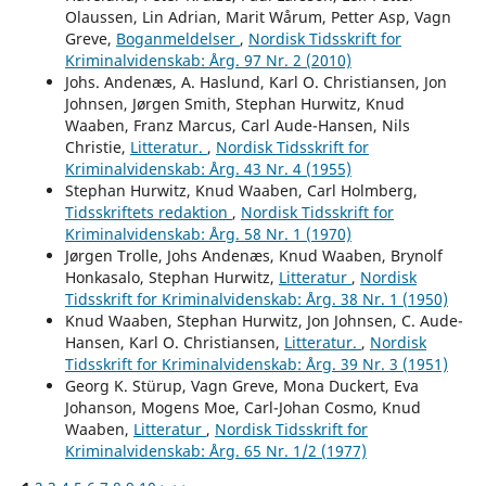
Olaussen, Lin Adrian, Marit Wårum, Petter Asp, Vagn
Greve,
Boganmeldelser
,
Nordisk Tidsskrift for
Kriminalvidenskab: Årg. 97 Nr. 2 (2010)
Johs. Andenæs, A. Haslund, Karl O. Christiansen, Jon
Johnsen, Jørgen Smith, Stephan Hurwitz, Knud
Waaben, Franz Marcus, Carl Aude-Hansen, Nils
Christie,
Litteratur.
,
Nordisk Tidsskrift for
Kriminalvidenskab: Årg. 43 Nr. 4 (1955)
Stephan Hurwitz, Knud Waaben, Carl Holmberg,
Tidsskriftets redaktion
,
Nordisk Tidsskrift for
Kriminalvidenskab: Årg. 58 Nr. 1 (1970)
Jørgen Trolle, Johs Andenæs, Knud Waaben, Brynolf
Honkasalo, Stephan Hurwitz,
Litteratur
,
Nordisk
Tidsskrift for Kriminalvidenskab: Årg. 38 Nr. 1 (1950)
Knud Waaben, Stephan Hurwitz, Jon Johnsen, C. Aude-
Hansen, Karl O. Christiansen,
Litteratur.
,
Nordisk
Tidsskrift for Kriminalvidenskab: Årg. 39 Nr. 3 (1951)
Georg K. Stürup, Vagn Greve, Mona Duckert, Eva
Johanson, Mogens Moe, Carl-Johan Cosmo, Knud
Waaben,
Litteratur
,
Nordisk Tidsskrift for
Kriminalvidenskab: Årg. 65 Nr. 1/2 (1977)