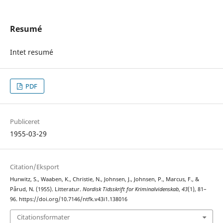
Resumé
Intet resumé
PDF
Publiceret
1955-03-29
Citation/Eksport
Hurwitz, S., Waaben, K., Christie, N., Johnsen, J., Johnsen, P., Marcus, F., &
Pårud, N. (1955). Litteratur.
Nordisk Tidsskrift for Kriminalvidenskab
,
43
(1), 81–
96. https://doi.org/10.7146/ntfk.v43i1.138016
Citationsformater