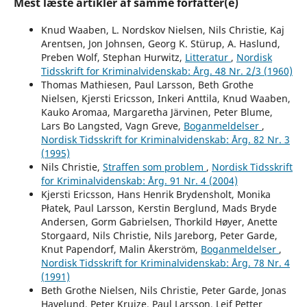
Mest læste artikler af samme forfatter(e)
Knud Waaben, L. Nordskov Nielsen, Nils Christie, Kaj
Arentsen, Jon Johnsen, Georg K. Stürup, A. Haslund,
Preben Wolf, Stephan Hurwitz,
Litteratur
,
Nordisk
Tidsskrift for Kriminalvidenskab: Årg. 48 Nr. 2/3 (1960)
Thomas Mathiesen, Paul Larsson, Beth Grothe
Nielsen, Kjersti Ericsson, Inkeri Anttila, Knud Waaben,
Kauko Aromaa, Margaretha Järvinen, Peter Blume,
Lars Bo Langsted, Vagn Greve,
Boganmeldelser
,
Nordisk Tidsskrift for Kriminalvidenskab: Årg. 82 Nr. 3
(1995)
Nils Christie,
Straffen som problem
,
Nordisk Tidsskrift
for Kriminalvidenskab: Årg. 91 Nr. 4 (2004)
Kjersti Ericsson, Hans Henrik Brydensholt, Monika
Płatek, Paul Larsson, Kerstin Berglund, Mads Bryde
Andersen, Gorm Gabrielsen, Thorkild Høyer, Anette
Storgaard, Nils Christie, Nils Jareborg, Peter Garde,
Knut Papendorf, Malin Åkerström,
Boganmeldelser
,
Nordisk Tidsskrift for Kriminalvidenskab: Årg. 78 Nr. 4
(1991)
Beth Grothe Nielsen, Nils Christie, Peter Garde, Jonas
Havelund, Peter Kruize, Paul Larsson, Leif Petter