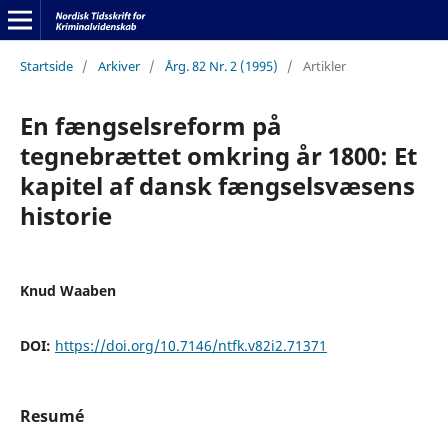
Startside
/
Arkiver
/
Årg. 82 Nr. 2 (1995)
/
Artikler
En fængselsreform på
tegnebrættet omkring år 1800: Et
kapitel af dansk fængselsvæsens
historie
Knud Waaben
DOI:
https://doi.org/10.7146/ntfk.v82i2.71371
Resumé