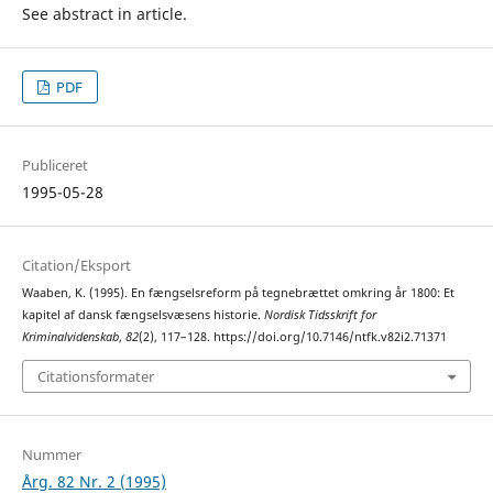
See abstract in article.
PDF
Publiceret
1995-05-28
Citation/Eksport
Waaben, K. (1995). En fængselsreform på tegnebrættet omkring år 1800: Et
kapitel af dansk fængselsvæsens historie.
Nordisk Tidsskrift for
Kriminalvidenskab
,
82
(2), 117–128. https://doi.org/10.7146/ntfk.v82i2.71371
Citationsformater
Nummer
Årg. 82 Nr. 2 (1995)