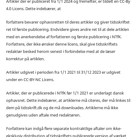
Artikler der er publiceret fra 1/1 2024 og fremefter, er tildelt en CC-By
4.0 Licens. Dette indebærer, at
forfattere bevarer ophavsretten til deres artikler og giver tidsskriftet
ret til første publicering. Endvidere gives andre ret til at dele artiklen
med en anerkendelse af forfatteren og første publicering i NTfK.
Forfattere, der ikke ønsker denne licens, skal give tidsskriftets
redaktør besked herom senest i forbindelse med at de læser
korrektur på artiklen.
Artikler udgivet i perioden fra 1/1 2021 til 31/12 2023 er udgivet
under en CC-BY-NC Licens.
Artikler, der er publicerede i NTfK før 1/1 2021 er underlagt dansk
ophavsret. Dette indebærer, at artiklerne må citeres, der må linkes til
dem på tidsskrift.dk og de må downloades. Artiklerne må ikke
genudgives uden aftale med redaktøren.
Forfattere kan indgå flere separate kontraktlige aftaler om ikke-
eksklusiv distribution af tidsskriftets publicerede version af værket