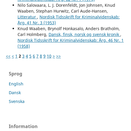
Nilo Salovaara, L. J. Dorenfeldt, Jon Johnsen, Knud
Waaben, Stephan Hurwitz, Carl Aude-Hansen,
Litteratur
,
Nordisk Tidsskrift for Kriminalvidenskab:
Årg. 41 Nr. 3 (1953)
Knud Waaben, Brynolf Honkasalo, Anders Bratholm,
Carl Holmberg,
Dansk, finsk, norsk og svensk kronik
,
Nordisk Tidsskrift for Kriminalvidenskab: Årg. 46 Nr. 1
(1958)
<<
<
1
2
3
4
5
6
7
8
9
10
>
>>
Sprog
English
Dansk
Svenska
Information