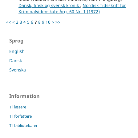
Dansk, finsk og svensk kronik
,
Nordisk Tidsskrift for
Kriminalvidenskab: Årg. 60 Nr. 1 (1972)
<<
<
2
3
4
5
6
7
8
9
10
>
>>
Sprog
English
Dansk
Svenska
Information
Til læsere
Til forfattere
Til bibliotekarer