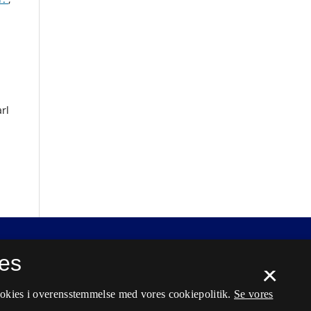
rl
es
×
ookies i overensstemmelse med vores cookiepolitik.
Se vores