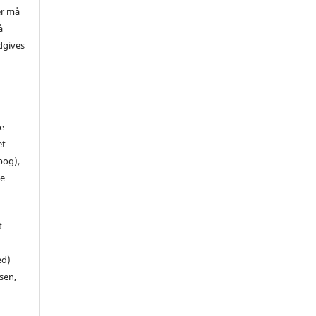
er må
å
dgives
de
et
 bog),
te
t
ed)
sen,