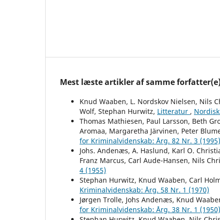
Mest læste artikler af samme forfatter(e
Knud Waaben, L. Nordskov Nielsen, Nils Ch
Wolf, Stephan Hurwitz,
Litteratur
,
Nordisk 
Thomas Mathiesen, Paul Larsson, Beth Grot
Aromaa, Margaretha Järvinen, Peter Blume
for Kriminalvidenskab: Årg. 82 Nr. 3 (1995
Johs. Andenæs, A. Haslund, Karl O. Christ
Franz Marcus, Carl Aude-Hansen, Nils Chri
4 (1955)
Stephan Hurwitz, Knud Waaben, Carl Hol
Kriminalvidenskab: Årg. 58 Nr. 1 (1970)
Jørgen Trolle, Johs Andenæs, Knud Waaben
for Kriminalvidenskab: Årg. 38 Nr. 1 (1950
Stephan Hurwitz, Knud Waaben, Nils Christ