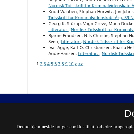
Nordisk Tidsskrift for Kriminalvidenskab: Å
Knud Waaben, Stephan Hurwitz, Jon Johnse
Tidsskrift for Kriminalvidenskab: Årg. 39 N
Georg K. Stürup, Vagn Greve, Mona Ducke
Litteratur
,
Nordisk Tidsskrift for Kriminal
Bjarne Frandsen, Nils Christie, Stephan H
Sveri,
Litteratur
,
Nordisk Tidsskrift for Kr
Ivar Agge, Karl O. Christiansen, Kaarlo H
Aude-Hansen,
Litteratur.
,
Nordisk Tidsskri
1
2
3
4
5
6
7
8
9
10
>
>>
Nordisk Tidsskrift for Kriminalvidenskab
D
ISSN 0029-1528 (Trykt)
Denne hjemmeside bruger cookies til at forbedre brugerople
ISSN 2446-3051 (Online)