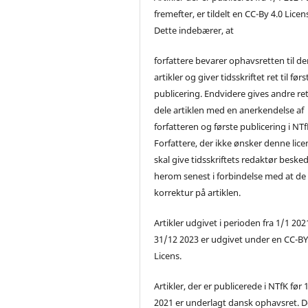
fremefter, er tildelt en CC-By 4.0 Licen
Dette indebærer, at
forfattere bevarer ophavsretten til de
artikler og giver tidsskriftet ret til førs
publicering. Endvidere gives andre ret 
dele artiklen med en anerkendelse af
forfatteren og første publicering i NTf
Forfattere, der ikke ønsker denne lice
skal give tidsskriftets redaktør beske
herom senest i forbindelse med at de
korrektur på artiklen.
Artikler udgivet i perioden fra 1/1 2021
31/12 2023 er udgivet under en CC-B
Licens.
Artikler, der er publicerede i NTfK før 
2021 er underlagt dansk ophavsret. D