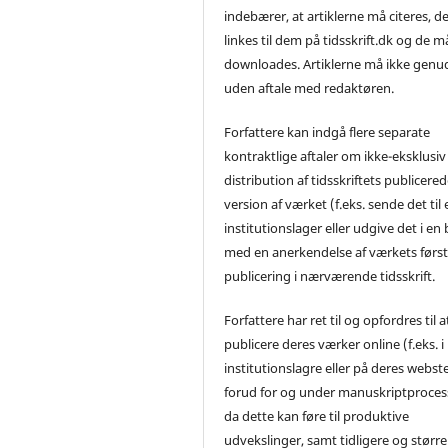
indebærer, at artiklerne må citeres, d
linkes til dem på tidsskrift.dk og de m
downloades. Artiklerne må ikke genu
uden aftale med redaktøren.
Forfattere kan indgå flere separate
kontraktlige aftaler om ikke-eksklusiv
distribution af tidsskriftets publicere
version af værket (f.eks. sende det til 
institutionslager eller udgive det i en
med en anerkendelse af værkets førs
publicering i nærværende tidsskrift.
Forfattere har ret til og opfordres til a
publicere deres værker online (f.eks. i
institutionslagre eller på deres webst
forud for og under manuskriptproces
da dette kan føre til produktive
udvekslinger, samt tidligere og større