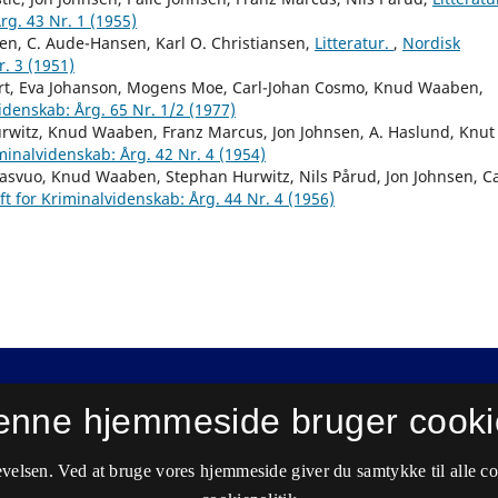
rg. 43 Nr. 1 (1955)
n, C. Aude-Hansen, Karl O. Christiansen,
Litteratur.
,
Nordisk
r. 3 (1951)
rt, Eva Johanson, Mogens Moe, Carl-Johan Cosmo, Knud Waaben,
videnskab: Årg. 65 Nr. 1/2 (1977)
urwitz, Knud Waaben, Franz Marcus, Jon Johnsen, A. Haslund, Knut
iminalvidenskab: Årg. 42 Nr. 4 (1954)
elasvuo, Knud Waaben, Stephan Hurwitz, Nils Pårud, Jon Johnsen, Ca
ft for Kriminalvidenskab: Årg. 44 Nr. 4 (1956)
enne hjemmeside bruger cooki
velsen. Ved at bruge vores hjemmeside giver du samtykke til alle c