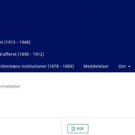
et (1913 - 1948)
rafferet (1890 - 1912)
itentiære institutioner (1878 - 1889)
Meddelelser
Om
nmeldelser
PDF