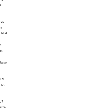
s.
res
te
til at
K.
ns,
d
 læser
 til
Y-NC
1/1
ette