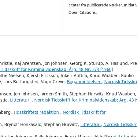
citater fra publicerede værker. Initiati
Open Citations.
)
ristie, Kaj Arentsen, Jon Johnsen, Georg K. Stürup, A. Haslund, Pr
Tidsskrift for Kriminalvidenskab: Årg. 48 Nr. 2/3 (1960)
he Nielsen, Kjersti Ericsson, Inkeri Anttila, Knud Waaben, Kauko
, Lars Bo Langsted, Vagn Greve,
Boganmeldelser
,
Nordisk Tidsskri
)
iansen, Jon Johnsen, Jørgen Smith, Stephan Hurwitz, Knud Waaben,
stie,
Litteratur.
,
Nordisk Tidsskrift for Kriminalvidenskab: Årg. 43 
mberg,
Tidsskriftets redaktion
,
Nordisk Tidsskrift for
, Brynolf Honkasalo, Stephan Hurwitz,
Litteratur
,
Nordisk Tidsskri
)
ie, Jon Johnsen, Palle Johnsen, Franz Marcus, Nils Pårud,
Litteratu