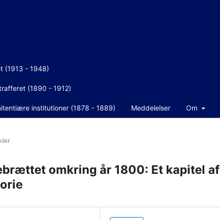
et (1913 - 1948)
rafferet (1890 - 1912)
tentiære institutioner (1878 - 1889)
Meddelelser
Om
kler
brættet omkring år 1800: Et kapitel af
orie