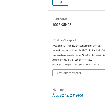
PDF
Publiceret
1995-05-28
Citation/Eksport
Waaben, K. (1995). En fængselsreform på
tegnebrættet omkring år 1800: Et kapitel af 
fængselsvæsens historie.
Nordisk Tidsskrift f
Kriminalvidenskab
,
82
(2), 117–128.
https://doi.org/10.7146/ntfk.v82i2.71371
Citationsformater
Nummer
Årg. 82 Nr. 2 (1995)