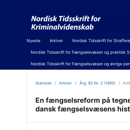
Nyeste
Arkiver
Nordisk Tidsskrift for Straffer
Nordisk Tidsskrift for Fængselsvæsen og praktisk St
Nordisk Tidsskrift for Fængselsvæsen og øvrige peni
Startside
/
Arkiver
/
Årg. 82 Nr. 2 (1995)
/
Arti
En fængselsreform på tegne
dansk fængselsvæsens hist