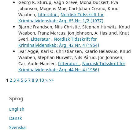
Georg K. Stürup, Vagn Greve, Mona Duckert, Eva
Johanson, Mogens Moe, Carl-Johan Cosmo, Knud
Waaben,
Litteratur
,
Nordisk Tidsskrift for
Kriminalvidenskab: Årg. 65 Nr. 1/2 (1977)
Bjarne Frandsen, Nils Christie, Stephan Hurwitz, Knud
Waaben, Franz Marcus, Jon Johnsen, A. Haslund, Knut
Sveri,
Litteratur
,
Nordisk Tidsskrift for
Kriminalvidenskab: Årg. 42 Nr. 4 (1954)
Ivar Agge, Karl O. Christiansen, Kaarlo Helasvuo, Knud
Waaben, Stephan Hurwitz, Nils Pårud, Jon Johnsen,
Carl Aude-Hansen,
Litteratur.
,
Nordisk Tidsskrift for
Kriminalvidenskab: Årg. 44 Nr. 4 (1956)
1
2
3
4
5
6
7
8
9
10
>
>>
Sprog
English
Dansk
Svenska