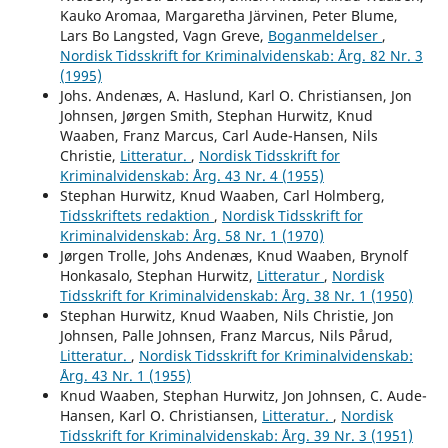
Kauko Aromaa, Margaretha Järvinen, Peter Blume,
Lars Bo Langsted, Vagn Greve,
Boganmeldelser
,
Nordisk Tidsskrift for Kriminalvidenskab: Årg. 82 Nr. 3
(1995)
Johs. Andenæs, A. Haslund, Karl O. Christiansen, Jon
Johnsen, Jørgen Smith, Stephan Hurwitz, Knud
Waaben, Franz Marcus, Carl Aude-Hansen, Nils
Christie,
Litteratur.
,
Nordisk Tidsskrift for
Kriminalvidenskab: Årg. 43 Nr. 4 (1955)
Stephan Hurwitz, Knud Waaben, Carl Holmberg,
Tidsskriftets redaktion
,
Nordisk Tidsskrift for
Kriminalvidenskab: Årg. 58 Nr. 1 (1970)
Jørgen Trolle, Johs Andenæs, Knud Waaben, Brynolf
Honkasalo, Stephan Hurwitz,
Litteratur
,
Nordisk
Tidsskrift for Kriminalvidenskab: Årg. 38 Nr. 1 (1950)
Stephan Hurwitz, Knud Waaben, Nils Christie, Jon
Johnsen, Palle Johnsen, Franz Marcus, Nils Pårud,
Litteratur.
,
Nordisk Tidsskrift for Kriminalvidenskab:
Årg. 43 Nr. 1 (1955)
Knud Waaben, Stephan Hurwitz, Jon Johnsen, C. Aude-
Hansen, Karl O. Christiansen,
Litteratur.
,
Nordisk
Tidsskrift for Kriminalvidenskab: Årg. 39 Nr. 3 (1951)