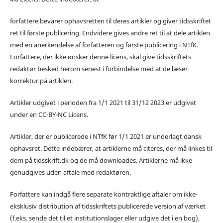
forfattere bevarer ophavsretten til deres artikler og giver tidsskriftet
ret til første publicering. Endvidere gives andre ret til at dele artiklen
med en anerkendelse af forfatteren og første publicering i NTfK.
Forfattere, der ikke ønsker denne licens, skal give tidsskriftets
redaktør besked herom senest i forbindelse med at de læser
korrektur på artiklen.
Artikler udgivet i perioden fra 1/1 2021 til 31/12 2023 er udgivet
under en CC-BY-NC Licens.
Artikler, der er publicerede i NTfK før 1/1 2021 er underlagt dansk
ophavsret. Dette indebærer, at artiklerne må citeres, der må linkes til
dem på tidsskrift.dk og de må downloades. Artiklerne må ikke
genudgives uden aftale med redaktøren.
Forfattere kan indgå flere separate kontraktlige aftaler om ikke-
eksklusiv distribution af tidsskriftets publicerede version af værket
(f.eks. sende det til et institutionslager eller udgive det i en bog),