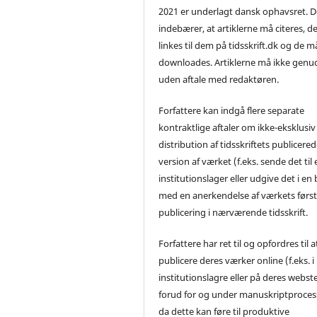
2021 er underlagt dansk ophavsret. D
indebærer, at artiklerne må citeres, d
linkes til dem på tidsskrift.dk og de m
downloades. Artiklerne må ikke genu
uden aftale med redaktøren.
Forfattere kan indgå flere separate
kontraktlige aftaler om ikke-eksklusiv
distribution af tidsskriftets publicere
version af værket (f.eks. sende det til 
institutionslager eller udgive det i en
med en anerkendelse af værkets førs
publicering i nærværende tidsskrift.
Forfattere har ret til og opfordres til a
publicere deres værker online (f.eks. i
institutionslagre eller på deres webst
forud for og under manuskriptproces
da dette kan føre til produktive