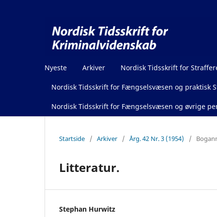
Nyeste
Arkiver
Nordisk Tidsskrift for Straffer
Nordisk Tidsskrift for Fængselsvæsen og praktisk St
Nordisk Tidsskrift for Fængselsvæsen og øvrige pen
Startside
/
Arkiver
/
Årg. 42 Nr. 3 (1954)
/
Boganm
Litteratur.
Stephan Hurwitz