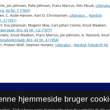
)
ie, Jon Johnsen, Palle Johnsen, Franz Marcus, Nils Pårud,
Litteratu
rg. 43 Nr. 1 (1955)
n, C. Aude-Hansen, Karl O. Christiansen,
Litteratur.
,
Nordisk
r. 3 (1951)
rt, Eva Johanson, Mogens Moe, Carl-Johan Cosmo, Knud Waaben,
videnskab: Årg. 65 Nr. 1/2 (1977)
urwitz, Knud Waaben, Franz Marcus, Jon Johnsen, A. Haslund, Knut
iminalvidenskab: Årg. 42 Nr. 4 (1954)
on, Preben Wolf, Stephan Hurwitz,
Litteratur
,
Nordisk Tidsskrift for
enne hjemmeside bruger cooki
velsen. Ved at bruge vores hjemmeside giver du samtykke til alle c