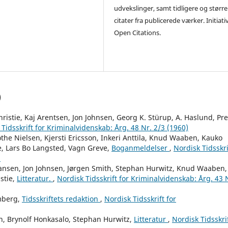
udvekslinger, samt tidligere og større
citater fra publicerede værker. Initiati
Open Citations.
)
ristie, Kaj Arentsen, Jon Johnsen, Georg K. Stürup, A. Haslund, Pr
Tidsskrift for Kriminalvidenskab: Årg. 48 Nr. 2/3 (1960)
he Nielsen, Kjersti Ericsson, Inkeri Anttila, Knud Waaben, Kauko
, Lars Bo Langsted, Vagn Greve,
Boganmeldelser
,
Nordisk Tidsskri
)
iansen, Jon Johnsen, Jørgen Smith, Stephan Hurwitz, Knud Waaben,
stie,
Litteratur.
,
Nordisk Tidsskrift for Kriminalvidenskab: Årg. 43 
mberg,
Tidsskriftets redaktion
,
Nordisk Tidsskrift for
, Brynolf Honkasalo, Stephan Hurwitz,
Litteratur
,
Nordisk Tidsskri