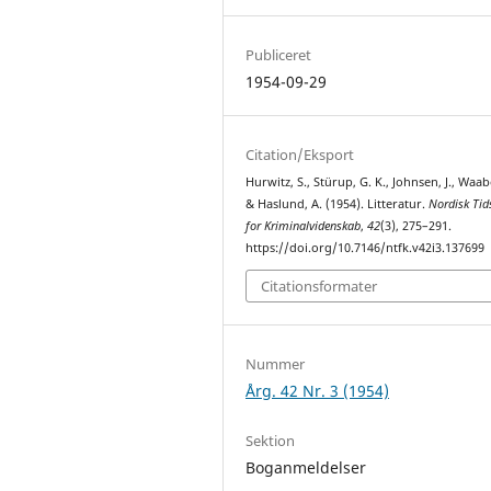
Publiceret
1954-09-29
Citation/Eksport
Hurwitz, S., Stürup, G. K., Johnsen, J., Waab
& Haslund, A. (1954). Litteratur.
Nordisk Tids
for Kriminalvidenskab
,
42
(3), 275–291.
https://doi.org/10.7146/ntfk.v42i3.137699
Citationsformater
Nummer
Årg. 42 Nr. 3 (1954)
Sektion
Boganmeldelser