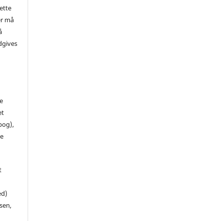
ette
er må
å
dgives
de
et
 bog),
te
t
ed)
sen,