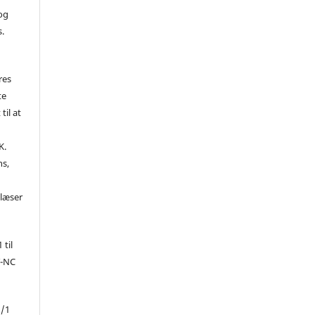
 og
s.
res
te
til at
K.
ns,
d
 læser
 til
Y-NC
1/1