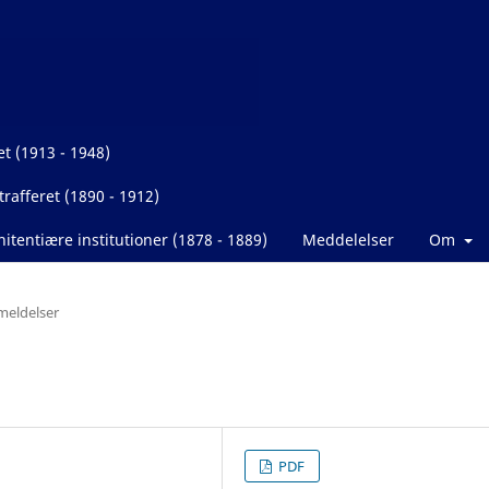
et (1913 - 1948)
rafferet (1890 - 1912)
itentiære institutioner (1878 - 1889)
Meddelelser
Om
eldelser
PDF