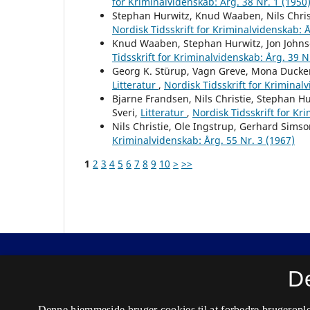
for Kriminalvidenskab: Årg. 38 Nr. 1 (1950
Stephan Hurwitz, Knud Waaben, Nils Christ
Nordisk Tidsskrift for Kriminalvidenskab: Å
Knud Waaben, Stephan Hurwitz, Jon Johnse
Tidsskrift for Kriminalvidenskab: Årg. 39 N
Georg K. Stürup, Vagn Greve, Mona Ducke
Litteratur
,
Nordisk Tidsskrift for Kriminal
Bjarne Frandsen, Nils Christie, Stephan H
Sveri,
Litteratur
,
Nordisk Tidsskrift for Kr
Nils Christie, Ole Ingstrup, Gerhard Sims
Kriminalvidenskab: Årg. 55 Nr. 3 (1967)
1
2
3
4
5
6
7
8
9
10
>
>>
Nordisk Tidsskrift for Kriminalvidenskab
D
ISSN 0029-1528 (Trykt)
Denne hjemmeside bruger cookies til at forbedre brugerople