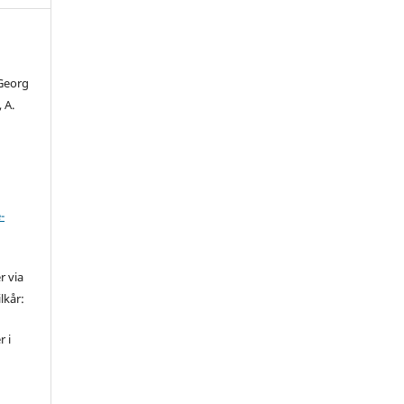
 Georg
 A.
-
r via
lkår:
r i