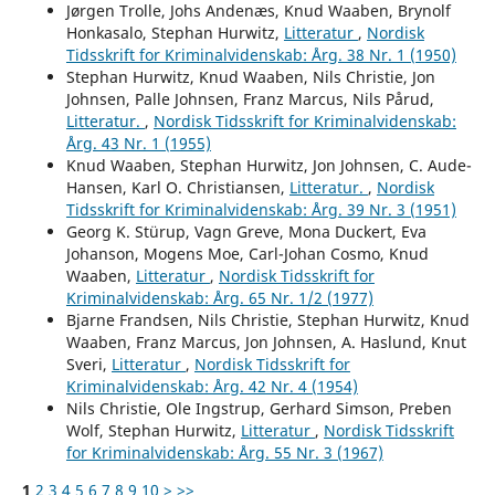
Jørgen Trolle, Johs Andenæs, Knud Waaben, Brynolf
Honkasalo, Stephan Hurwitz,
Litteratur
,
Nordisk
Tidsskrift for Kriminalvidenskab: Årg. 38 Nr. 1 (1950)
Stephan Hurwitz, Knud Waaben, Nils Christie, Jon
Johnsen, Palle Johnsen, Franz Marcus, Nils Pårud,
Litteratur.
,
Nordisk Tidsskrift for Kriminalvidenskab:
Årg. 43 Nr. 1 (1955)
Knud Waaben, Stephan Hurwitz, Jon Johnsen, C. Aude-
Hansen, Karl O. Christiansen,
Litteratur.
,
Nordisk
Tidsskrift for Kriminalvidenskab: Årg. 39 Nr. 3 (1951)
Georg K. Stürup, Vagn Greve, Mona Duckert, Eva
Johanson, Mogens Moe, Carl-Johan Cosmo, Knud
Waaben,
Litteratur
,
Nordisk Tidsskrift for
Kriminalvidenskab: Årg. 65 Nr. 1/2 (1977)
Bjarne Frandsen, Nils Christie, Stephan Hurwitz, Knud
Waaben, Franz Marcus, Jon Johnsen, A. Haslund, Knut
Sveri,
Litteratur
,
Nordisk Tidsskrift for
Kriminalvidenskab: Årg. 42 Nr. 4 (1954)
Nils Christie, Ole Ingstrup, Gerhard Simson, Preben
Wolf, Stephan Hurwitz,
Litteratur
,
Nordisk Tidsskrift
for Kriminalvidenskab: Årg. 55 Nr. 3 (1967)
1
2
3
4
5
6
7
8
9
10
>
>>