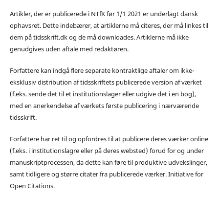
Artikler, der er publicerede i NTfK før 1/1 2021 er underlagt dansk
ophavsret. Dette indebærer, at artiklerne må citeres, der må linkes til
dem på tidsskrift.dk og de må downloades. Artiklerne må ikke
genudgives uden aftale med redaktøren.
Forfattere kan indgå flere separate kontraktlige aftaler om ikke-
eksklusiv distribution af tidsskriftets publicerede version af værket
(f.eks. sende det til et institutionslager eller udgive det i en bog),
med en anerkendelse af værkets første publicering i nærværende
tidsskrift.
Forfattere har ret til og opfordres til at publicere deres værker online
(f.eks. i institutionslagre eller på deres websted) forud for og under
manuskriptprocessen, da dette kan føre til produktive udvekslinger,
samt tidligere og større citater fra publicerede værker. Initiative for
Open Citations.