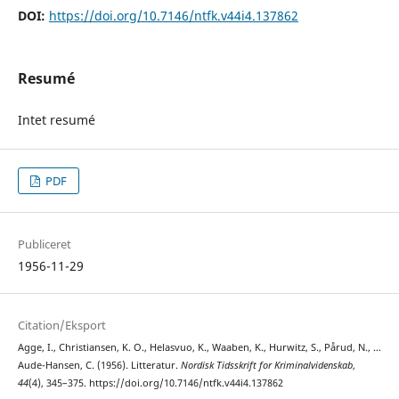
DOI:
https://doi.org/10.7146/ntfk.v44i4.137862
Resumé
Intet resumé
PDF
Publiceret
1956-11-29
Citation/Eksport
Agge, I., Christiansen, K. O., Helasvuo, K., Waaben, K., Hurwitz, S., Pårud, N., …
Aude-Hansen, C. (1956). Litteratur.
Nordisk Tidsskrift for Kriminalvidenskab
,
44
(4), 345–375. https://doi.org/10.7146/ntfk.v44i4.137862