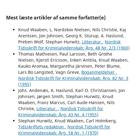
Mest læste artikler af samme forfatter(e)
Knud Waaben, L. Nordskov Nielsen, Nils Christie, Kaj
Arentsen, Jon Johnsen, Georg K. Stürup, A. Haslund,
Preben Wolf, Stephan Hurwitz,
Litteratur
,
Nordisk
Tidsskrift for Kriminalvidenskab: Årg. 48 Nr. 2/3 (1960)
Thomas Mathiesen, Paul Larsson, Beth Grothe
Nielsen, Kjersti Ericsson, Inkeri Anttila, Knud Waaben,
Kauko Aromaa, Margaretha Järvinen, Peter Blume,
Lars Bo Langsted, Vagn Greve,
Boganmeldelser
,
Nordisk Tidsskrift for Kriminalvidenskab: Årg. 82 Nr. 3
(1995)
Johs. Andenæs, A. Haslund, Karl O. Christiansen, Jon
Johnsen, Jørgen Smith, Stephan Hurwitz, Knud
Waaben, Franz Marcus, Carl Aude-Hansen, Nils
Christie,
Litteratur.
,
Nordisk Tidsskrift for
Kriminalvidenskab: Årg. 43 Nr. 4 (1955)
Stephan Hurwitz, Knud Waaben, Carl Holmberg,
Tidsskriftets redaktion
,
Nordisk Tidsskrift for
Kriminalvidenskab: Årg. 58 Nr. 1 (1970)