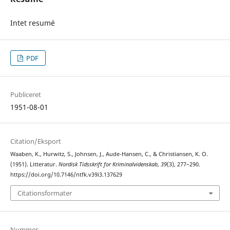
Intet resumé
PDF
Publiceret
1951-08-01
Citation/Eksport
Waaben, K., Hurwitz, S., Johnsen, J., Aude-Hansen, C., & Christiansen, K. O.
(1951). Litteratur.
Nordisk Tidsskrift for Kriminalvidenskab
,
39
(3), 277–290.
https://doi.org/10.7146/ntfk.v39i3.137629
Citationsformater
Nummer