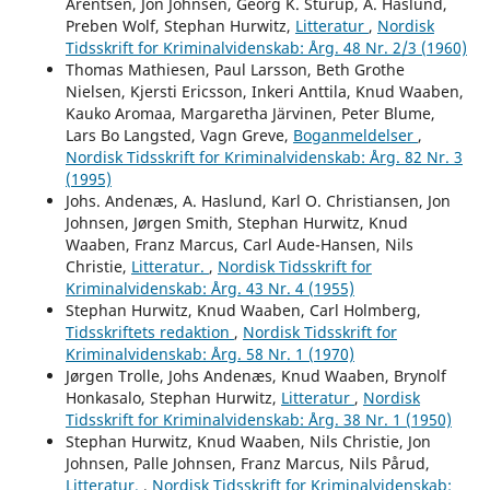
Arentsen, Jon Johnsen, Georg K. Stürup, A. Haslund,
Preben Wolf, Stephan Hurwitz,
Litteratur
,
Nordisk
Tidsskrift for Kriminalvidenskab: Årg. 48 Nr. 2/3 (1960)
Thomas Mathiesen, Paul Larsson, Beth Grothe
Nielsen, Kjersti Ericsson, Inkeri Anttila, Knud Waaben,
Kauko Aromaa, Margaretha Järvinen, Peter Blume,
Lars Bo Langsted, Vagn Greve,
Boganmeldelser
,
Nordisk Tidsskrift for Kriminalvidenskab: Årg. 82 Nr. 3
(1995)
Johs. Andenæs, A. Haslund, Karl O. Christiansen, Jon
Johnsen, Jørgen Smith, Stephan Hurwitz, Knud
Waaben, Franz Marcus, Carl Aude-Hansen, Nils
Christie,
Litteratur.
,
Nordisk Tidsskrift for
Kriminalvidenskab: Årg. 43 Nr. 4 (1955)
Stephan Hurwitz, Knud Waaben, Carl Holmberg,
Tidsskriftets redaktion
,
Nordisk Tidsskrift for
Kriminalvidenskab: Årg. 58 Nr. 1 (1970)
Jørgen Trolle, Johs Andenæs, Knud Waaben, Brynolf
Honkasalo, Stephan Hurwitz,
Litteratur
,
Nordisk
Tidsskrift for Kriminalvidenskab: Årg. 38 Nr. 1 (1950)
Stephan Hurwitz, Knud Waaben, Nils Christie, Jon
Johnsen, Palle Johnsen, Franz Marcus, Nils Pårud,
Litteratur.
,
Nordisk Tidsskrift for Kriminalvidenskab: