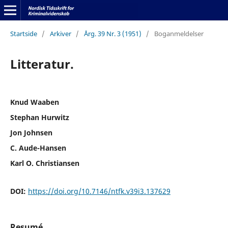
Startside
/
Arkiver
/
Årg. 39 Nr. 3 (1951)
/
Boganmeldelser
Litteratur.
Knud Waaben
Stephan Hurwitz
Jon Johnsen
C. Aude-Hansen
Karl O. Christiansen
DOI:
https://doi.org/10.7146/ntfk.v39i3.137629
Resumé