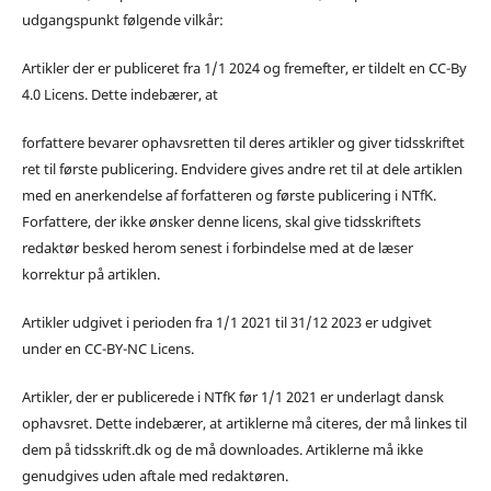
udgangspunkt følgende vilkår:
Artikler der er publiceret fra 1/1 2024 og fremefter, er tildelt en CC-By
4.0 Licens. Dette indebærer, at
forfattere bevarer ophavsretten til deres artikler og giver tidsskriftet
ret til første publicering. Endvidere gives andre ret til at dele artiklen
med en anerkendelse af forfatteren og første publicering i NTfK.
Forfattere, der ikke ønsker denne licens, skal give tidsskriftets
redaktør besked herom senest i forbindelse med at de læser
korrektur på artiklen.
Artikler udgivet i perioden fra 1/1 2021 til 31/12 2023 er udgivet
under en CC-BY-NC Licens.
Artikler, der er publicerede i NTfK før 1/1 2021 er underlagt dansk
ophavsret. Dette indebærer, at artiklerne må citeres, der må linkes til
dem på tidsskrift.dk og de må downloades. Artiklerne må ikke
genudgives uden aftale med redaktøren.