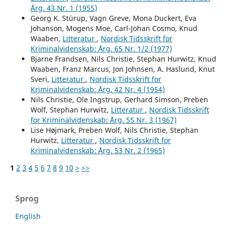
Årg. 43 Nr. 1 (1955)
Georg K. Stürup, Vagn Greve, Mona Duckert, Eva
Johanson, Mogens Moe, Carl-Johan Cosmo, Knud
Waaben,
Litteratur
,
Nordisk Tidsskrift for
Kriminalvidenskab: Årg. 65 Nr. 1/2 (1977)
Bjarne Frandsen, Nils Christie, Stephan Hurwitz, Knud
Waaben, Franz Marcus, Jon Johnsen, A. Haslund, Knut
Sveri,
Litteratur
,
Nordisk Tidsskrift for
Kriminalvidenskab: Årg. 42 Nr. 4 (1954)
Nils Christie, Ole Ingstrup, Gerhard Simson, Preben
Wolf, Stephan Hurwitz,
Litteratur
,
Nordisk Tidsskrift
for Kriminalvidenskab: Årg. 55 Nr. 3 (1967)
Lise Højmark, Preben Wolf, Nils Christie, Stephan
Hurwitz,
Litteratur
,
Nordisk Tidsskrift for
Kriminalvidenskab: Årg. 53 Nr. 2 (1965)
1
2
3
4
5
6
7
8
9
10
>
>>
Sprog
English