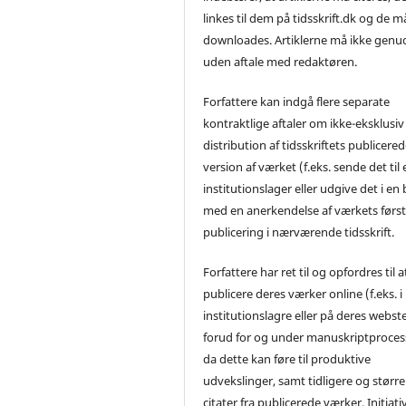
linkes til dem på tidsskrift.dk og de m
downloades. Artiklerne må ikke genu
uden aftale med redaktøren.
Forfattere kan indgå flere separate
kontraktlige aftaler om ikke-eksklusiv
distribution af tidsskriftets publicere
version af værket (f.eks. sende det til 
institutionslager eller udgive det i en
med en anerkendelse af værkets førs
publicering i nærværende tidsskrift.
Forfattere har ret til og opfordres til a
publicere deres værker online (f.eks. i
institutionslagre eller på deres webst
forud for og under manuskriptproces
da dette kan føre til produktive
udvekslinger, samt tidligere og større
citater fra publicerede værker. Initiati