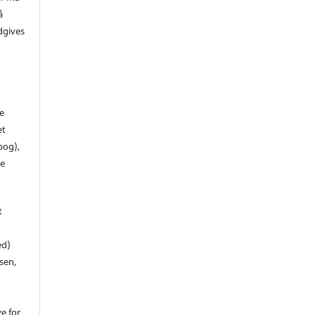
å
dgives
de
et
 bog),
te
t
ed)
sen,
ve for