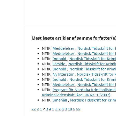
Mest læste artikler af samme forfatter(e
NTfK,
Meddelelser
,
Nordisk Tidsskrift for
NTfK,
Meddelelser
,
Nordisk Tidsskrift for
NTfK,
Indhold
,
Nordisk Tidsskrift for Krim
NTfK,
Forside
,
Nordisk Tidsskrift for Krim
NTfK,
Indhold
,
Nordisk Tidsskrift for Krim
NTfK,
Ny litteratur
,
Nordisk Tidsskrift for
NTfK,
Indhold
,
Nordisk Tidsskrift for Krim
NTfK,
Meddelelser
,
Nordisk Tidsskrift for
NTfK,
Program för Nordiska Kriminalistmöt
Kriminalvidenskab: Årg. 94 Nr. 1 (2007)
NTfK,
Innehåll
,
Nordisk Tidsskrift for Kri
<<
<
1
2
3
4
5
6
7
8
9
10
>
>>