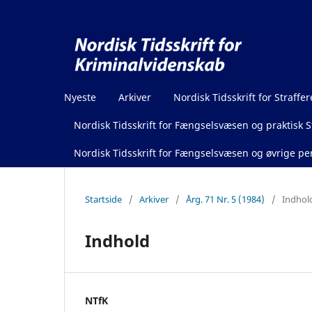
Nyeste
Arkiver
Nordisk Tidsskrift for Straffer
Nordisk Tidsskrift for Fængselsvæsen og praktisk St
Nordisk Tidsskrift for Fængselsvæsen og øvrige pen
Startside
/
Arkiver
/
Årg. 71 Nr. 5 (1984)
/
Indhol
Indhold
NTfK