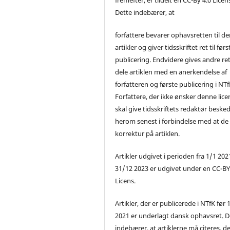
Dette indebærer, at
forfattere bevarer ophavsretten til de
artikler og giver tidsskriftet ret til førs
publicering. Endvidere gives andre ret 
dele artiklen med en anerkendelse af
forfatteren og første publicering i NTf
Forfattere, der ikke ønsker denne lice
skal give tidsskriftets redaktør beske
herom senest i forbindelse med at de
korrektur på artiklen.
Artikler udgivet i perioden fra 1/1 2021
31/12 2023 er udgivet under en CC-B
Licens.
Artikler, der er publicerede i NTfK før 
2021 er underlagt dansk ophavsret. D
indebærer, at artiklerne må citeres, d