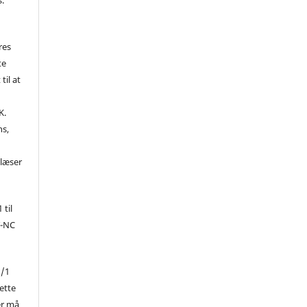
res
te
til at
K.
ns,
d
 læser
 til
Y-NC
1/1
ette
er må