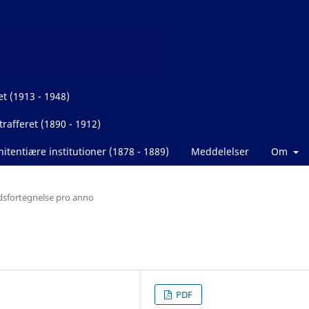
et (1913 - 1948)
rafferet (1890 - 1912)
itentiære institutioner (1878 - 1889)
Meddelelser
Om
dsfortegnelse pro anno
PDF