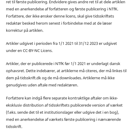
ret til første publicering. Endvidere gives andre ret til at dele artiklen
med en anerkendelse af forfatteren og første publicering i NTfK.
Forfattere, der ikke ønsker denne licens, skal give tidsskriftets
redaktør besked herom senest i forbindelse med at de læser
korrektur på artiklen.
Artikler udgivet i perioden fra 1/1 2021 til 31/12 2023 er udgivet
under en CC-BY-NC Licens.
Artikler, der er publicerede i NTfK før 1/1 2021 er underlagt dansk
ophavsret. Dette indebærer, at artiklerne må citeres, der må linkes til
dem på tidsskrift.dk og de må downloades. Artiklerne må ikke
genudgives uden aftale med redaktøren.
Forfattere kan indgå flere separate kontraktlige aftaler om ikke-
eksklusiv distribution af tidsskriftets publicerede version af værket
(f.eks. sende det til et institutionslager eller udgive det i en bog),
med en anerkendelse af værkets første publicering i nærværende
tidsskrift.