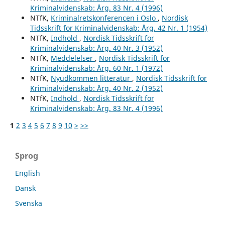
Kriminalvidenskab: Årg. 83 Nr. 4 (1996)
NTfK,
Kriminalretskonferencen i Oslo
,
Nordisk
Tidsskrift for Kriminalvidenskab: Årg. 42 Nr. 1 (1954)
NTfK,
Indhold
,
Nordisk Tidsskrift for
Kriminalvidenskab: Årg. 40 Nr. 3 (1952)
NTfK,
Meddelelser
,
Nordisk Tidsskrift for
Kriminalvidenskab: Årg. 60 Nr. 1 (1972)
NTfK,
Nyudkommen litteratur
,
Nordisk Tidsskrift for
Kriminalvidenskab: Årg. 40 Nr. 2 (1952)
NTfK,
Indhold
,
Nordisk Tidsskrift for
Kriminalvidenskab: Årg. 83 Nr. 4 (1996)
1
2
3
4
5
6
7
8
9
10
>
>>
Sprog
English
Dansk
Svenska