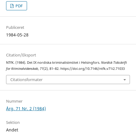
PDF
Publiceret
1984-05-28
Citation/Eksport
NTfK. (1984). Det IX nordiska kriminalistmötet i Helsingfors.
Nordisk Tidsskrift
for Kriminalvidenskab
,
71
(2), 81–82. https://doi.org/10.7146/ntfk.v71i2.71033
Citationsformater
Nummer
Årg. 71 Nr. 2 (1984)
Sektion
Andet