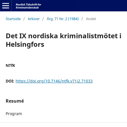
Startside
/
Arkiver
/
Årg. 71 Nr. 2 (1984)
/
Andet
Det IX nordiska kriminalistmötet i
Helsingfors
NTfK
DOI:
https://doi.org/10.7146/ntfk.v71i2.71033
Resumé
Program