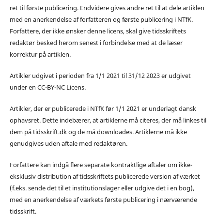
ret til første publicering. Endvidere gives andre ret til at dele artiklen
med en anerkendelse af forfatteren og første publicering i NTfK.
Forfattere, der ikke ønsker denne licens, skal give tidsskriftets
redaktør besked herom senest i forbindelse med at de læser
korrektur på artiklen.
Artikler udgivet i perioden fra 1/1 2021 til 31/12 2023 er udgivet
under en CC-BY-NC Licens.
Artikler, der er publicerede i NTfK før 1/1 2021 er underlagt dansk
ophavsret. Dette indebærer, at artiklerne må citeres, der må linkes til
dem på tidsskrift.dk og de må downloades. Artiklerne må ikke
genudgives uden aftale med redaktøren.
Forfattere kan indgå flere separate kontraktlige aftaler om ikke-
eksklusiv distribution af tidsskriftets publicerede version af værket
(f.eks. sende det til et institutionslager eller udgive det i en bog),
med en anerkendelse af værkets første publicering i nærværende
tidsskrift.