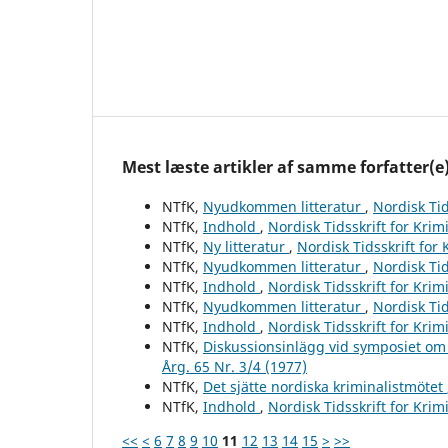
Mest læste artikler af samme forfatter(e
NTfK,
Nyudkommen litteratur
,
Nordisk Tid
NTfK,
Indhold
,
Nordisk Tidsskrift for Krim
NTfK,
Ny litteratur
,
Nordisk Tidsskrift for
NTfK,
Nyudkommen litteratur
,
Nordisk Tid
NTfK,
Indhold
,
Nordisk Tidsskrift for Krim
NTfK,
Nyudkommen litteratur
,
Nordisk Tid
NTfK,
Indhold
,
Nordisk Tidsskrift for Krim
NTfK,
Diskussionsinlägg vid symposiet om
Årg. 65 Nr. 3/4 (1977)
NTfK,
Det sjätte nordiska kriminalistmötet
NTfK,
Indhold
,
Nordisk Tidsskrift for Krim
<<
<
6
7
8
9
10
11
12
13
14
15
>
>>