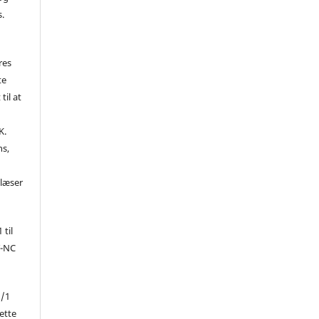
s.
res
te
til at
K.
ns,
d
 læser
 til
Y-NC
1/1
ette