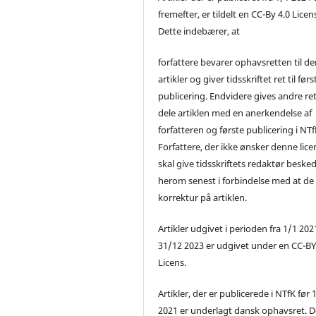
fremefter, er tildelt en CC-By 4.0 Licen
Dette indebærer, at
forfattere bevarer ophavsretten til de
artikler og giver tidsskriftet ret til førs
publicering. Endvidere gives andre ret 
dele artiklen med en anerkendelse af
forfatteren og første publicering i NTf
Forfattere, der ikke ønsker denne lice
skal give tidsskriftets redaktør beske
herom senest i forbindelse med at de
korrektur på artiklen.
Artikler udgivet i perioden fra 1/1 2021
31/12 2023 er udgivet under en CC-B
Licens.
Artikler, der er publicerede i NTfK før 
2021 er underlagt dansk ophavsret. D