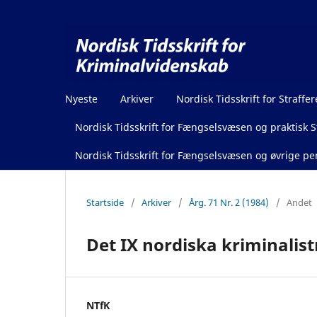
Nyeste
Arkiver
Nordisk Tidsskrift for Straffer
Nordisk Tidsskrift for Fængselsvæsen og praktisk St
Nordisk Tidsskrift for Fængselsvæsen og øvrige pen
Startside
/
Arkiver
/
Årg. 71 Nr. 2 (1984)
/
Andet
Det IX nordiska kriminalist
NTfK