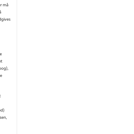
er må
å
dgives
de
et
 bog),
te
t
ed)
sen,