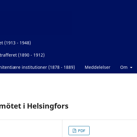
et (1913 - 1948)
rafferet (1890 - 1912)
itentiære institutioner (1878 - 1889)
Meddelelser
Om
mötet i Helsingfors
PDF