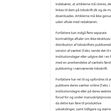
indebærer, at artiklerne må citeres, d
linkes til dem på tidsskrift.dk og de m
downloades. Artiklerne må ikke genu
uden aftale med redaktøren.
Forfattere kan indgå flere separate
kontraktlige aftaler om ikke-eksklusiv
distribution af tidsskriftets publicere
version af værket (f.eks. sende det til 
institutionslager eller udgive det i en
med en anerkendelse af værkets førs
publicering i nærværende tidsskrift.
Forfattere har ret til og opfordres til a
publicere deres værker online (f.eks. i
institutionslagre eller på deres webst
forud for og under manuskriptproces
da dette kan føre til produktive
udvekslinger, samt tidligere og større