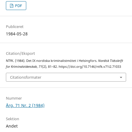
PDF
Publiceret
1984-05-28
Citation/Eksport
NTfK. (1984). Det IX nordiska kriminalistmötet i Helsingfors.
Nordisk Tidsskrift
for Kriminalvidenskab
,
71
(2), 81–82. https://doi.org/10.7146/ntfk.v71i2.71033
Citationsformater
Nummer
Årg. 71 Nr. 2 (1984)
Sektion
Andet