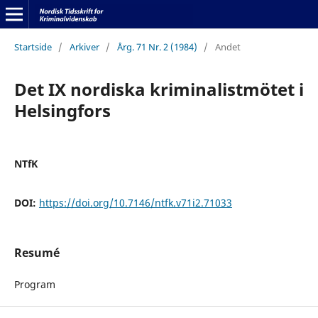
Startside
/
Arkiver
/
Årg. 71 Nr. 2 (1984)
/
Andet
Det IX nordiska kriminalistmötet i
Helsingfors
NTfK
DOI:
https://doi.org/10.7146/ntfk.v71i2.71033
Resumé
Program