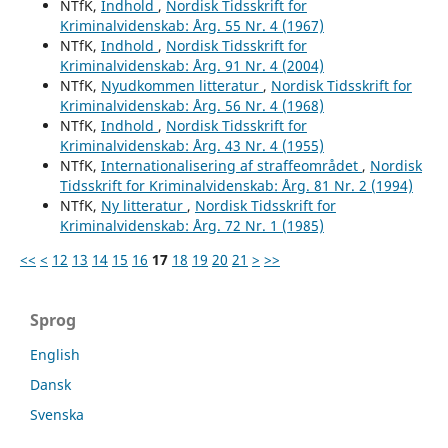
NTfK,
Indhold
,
Nordisk Tidsskrift for
Kriminalvidenskab: Årg. 55 Nr. 4 (1967)
NTfK,
Indhold
,
Nordisk Tidsskrift for
Kriminalvidenskab: Årg. 91 Nr. 4 (2004)
NTfK,
Nyudkommen litteratur
,
Nordisk Tidsskrift for
Kriminalvidenskab: Årg. 56 Nr. 4 (1968)
NTfK,
Indhold
,
Nordisk Tidsskrift for
Kriminalvidenskab: Årg. 43 Nr. 4 (1955)
NTfK,
Internationalisering af straffeområdet
,
Nordisk
Tidsskrift for Kriminalvidenskab: Årg. 81 Nr. 2 (1994)
NTfK,
Ny litteratur
,
Nordisk Tidsskrift for
Kriminalvidenskab: Årg. 72 Nr. 1 (1985)
<<
<
12
13
14
15
16
17
18
19
20
21
>
>>
Sprog
English
Dansk
Svenska