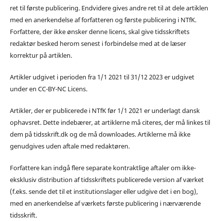
ret til første publicering. Endvidere gives andre ret til at dele artiklen
med en anerkendelse af forfatteren og første publicering i NTfK.
Forfattere, der ikke ønsker denne licens, skal give tidsskriftets
redaktør besked herom senest i forbindelse med at de læser
korrektur på artiklen.
Artikler udgivet i perioden fra 1/1 2021 til 31/12 2023 er udgivet
under en CC-BY-NC Licens.
Artikler, der er publicerede i NTfK før 1/1 2021 er underlagt dansk
ophavsret. Dette indebærer, at artiklerne må citeres, der må linkes til
dem på tidsskrift.dk og de må downloades. Artiklerne må ikke
genudgives uden aftale med redaktøren.
Forfattere kan indgå flere separate kontraktlige aftaler om ikke-
eksklusiv distribution af tidsskriftets publicerede version af værket
(f.eks. sende det til et institutionslager eller udgive det i en bog),
med en anerkendelse af værkets første publicering i nærværende
tidsskrift.