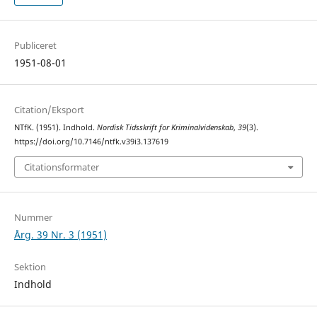
Publiceret
1951-08-01
Citation/Eksport
NTfK. (1951). Indhold.
Nordisk Tidsskrift for Kriminalvidenskab
,
39
(3).
https://doi.org/10.7146/ntfk.v39i3.137619
Citationsformater
Nummer
Årg. 39 Nr. 3 (1951)
Sektion
Indhold