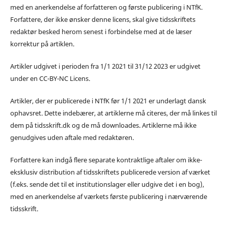
med en anerkendelse af forfatteren og første publicering i NTfK.
Forfattere, der ikke ønsker denne licens, skal give tidsskriftets
redaktør besked herom senest i forbindelse med at de læser
korrektur på artiklen.
Artikler udgivet i perioden fra 1/1 2021 til 31/12 2023 er udgivet
under en CC-BY-NC Licens.
Artikler, der er publicerede i NTfK før 1/1 2021 er underlagt dansk
ophavsret. Dette indebærer, at artiklerne må citeres, der må linkes til
dem på tidsskrift.dk og de må downloades. Artiklerne må ikke
genudgives uden aftale med redaktøren.
Forfattere kan indgå flere separate kontraktlige aftaler om ikke-
eksklusiv distribution af tidsskriftets publicerede version af værket
(f.eks. sende det til et institutionslager eller udgive det i en bog),
med en anerkendelse af værkets første publicering i nærværende
tidsskrift.