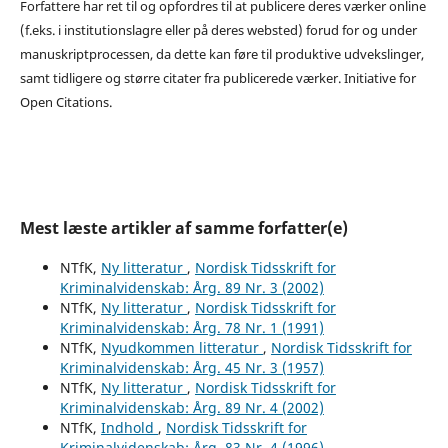
Forfattere har ret til og opfordres til at publicere deres værker online
(f.eks. i institutionslagre eller på deres websted) forud for og under
manuskriptprocessen, da dette kan føre til produktive udvekslinger,
samt tidligere og større citater fra publicerede værker. Initiative for
Open Citations.
Mest læste artikler af samme forfatter(e)
NTfK,
Ny litteratur
,
Nordisk Tidsskrift for
Kriminalvidenskab: Årg. 89 Nr. 3 (2002)
NTfK,
Ny litteratur
,
Nordisk Tidsskrift for
Kriminalvidenskab: Årg. 78 Nr. 1 (1991)
NTfK,
Nyudkommen litteratur
,
Nordisk Tidsskrift for
Kriminalvidenskab: Årg. 45 Nr. 3 (1957)
NTfK,
Ny litteratur
,
Nordisk Tidsskrift for
Kriminalvidenskab: Årg. 89 Nr. 4 (2002)
NTfK,
Indhold
,
Nordisk Tidsskrift for
Kriminalvidenskab: Årg. 83 Nr. 4 (1996)