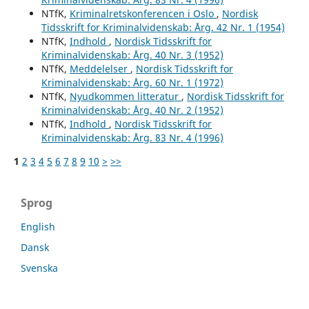
NTfK,
Kriminalretskonferencen i Oslo
,
Nordisk
Tidsskrift for Kriminalvidenskab: Årg. 42 Nr. 1 (1954)
NTfK,
Indhold
,
Nordisk Tidsskrift for
Kriminalvidenskab: Årg. 40 Nr. 3 (1952)
NTfK,
Meddelelser
,
Nordisk Tidsskrift for
Kriminalvidenskab: Årg. 60 Nr. 1 (1972)
NTfK,
Nyudkommen litteratur
,
Nordisk Tidsskrift for
Kriminalvidenskab: Årg. 40 Nr. 2 (1952)
NTfK,
Indhold
,
Nordisk Tidsskrift for
Kriminalvidenskab: Årg. 83 Nr. 4 (1996)
1
2
3
4
5
6
7
8
9
10
>
>>
Sprog
English
Dansk
Svenska