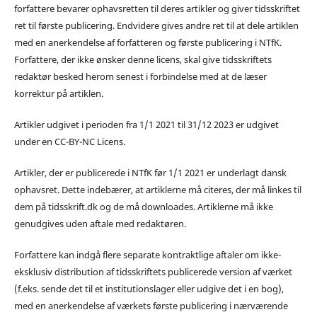
forfattere bevarer ophavsretten til deres artikler og giver tidsskriftet
ret til første publicering. Endvidere gives andre ret til at dele artiklen
med en anerkendelse af forfatteren og første publicering i NTfK.
Forfattere, der ikke ønsker denne licens, skal give tidsskriftets
redaktør besked herom senest i forbindelse med at de læser
korrektur på artiklen.
Artikler udgivet i perioden fra 1/1 2021 til 31/12 2023 er udgivet
under en CC-BY-NC Licens.
Artikler, der er publicerede i NTfK før 1/1 2021 er underlagt dansk
ophavsret. Dette indebærer, at artiklerne må citeres, der må linkes til
dem på tidsskrift.dk og de må downloades. Artiklerne må ikke
genudgives uden aftale med redaktøren.
Forfattere kan indgå flere separate kontraktlige aftaler om ikke-
eksklusiv distribution af tidsskriftets publicerede version af værket
(f.eks. sende det til et institutionslager eller udgive det i en bog),
med en anerkendelse af værkets første publicering i nærværende