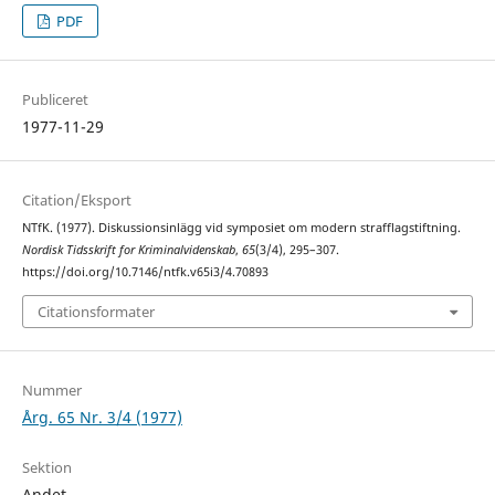
PDF
Publiceret
1977-11-29
Citation/Eksport
NTfK. (1977). Diskussionsinlägg vid symposiet om modern strafflagstiftning.
Nordisk Tidsskrift for Kriminalvidenskab
,
65
(3/4), 295–307.
https://doi.org/10.7146/ntfk.v65i3/4.70893
Citationsformater
Nummer
Årg. 65 Nr. 3/4 (1977)
Sektion
Andet