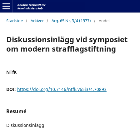
Startside
/
Arkiver
/
Årg. 65 Nr. 3/4 (1977)
/
Andet
Diskussionsinlägg vid symposiet
om modern strafflagstiftning
NTfK
DOI:
https://doi.org/10.7146/ntfk.v65i3/4.70893
Resumé
Diskussionsinlägg