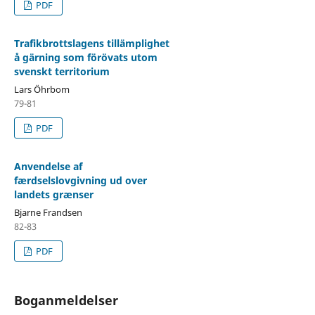
PDF
Trafikbrottslagens tillämplighet
å gärning som förövats utom
svenskt territorium
Lars Öhrbom
79-81
PDF
Anvendelse af
færdselslovgivning ud over
landets grænser
Bjarne Frandsen
82-83
PDF
Boganmeldelser