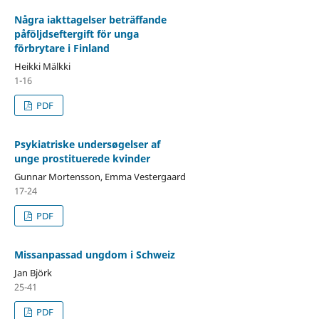
Några iakttagelser beträffande
påföljdseftergift för unga
förbrytare i Finland
Heikki Mälkki
1-16
PDF
Psykiatriske undersøgelser af
unge prostituerede kvinder
Gunnar Mortensson, Emma Vestergaard
17-24
PDF
Missanpassad ungdom i Schweiz
Jan Björk
25-41
PDF