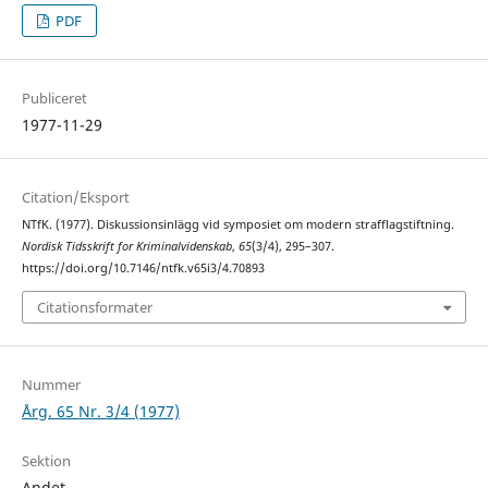
PDF
Publiceret
1977-11-29
Citation/Eksport
NTfK. (1977). Diskussionsinlägg vid symposiet om modern strafflagstiftning.
Nordisk Tidsskrift for Kriminalvidenskab
,
65
(3/4), 295–307.
https://doi.org/10.7146/ntfk.v65i3/4.70893
Citationsformater
Nummer
Årg. 65 Nr. 3/4 (1977)
Sektion
Andet