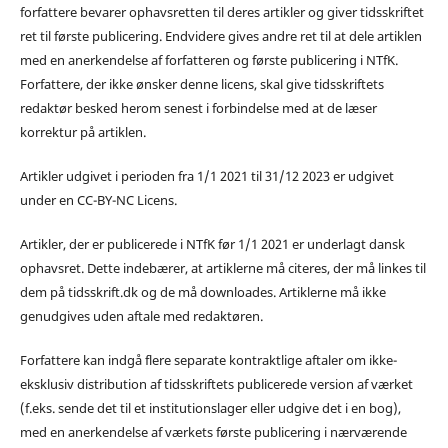
forfattere bevarer ophavsretten til deres artikler og giver tidsskriftet
ret til første publicering. Endvidere gives andre ret til at dele artiklen
med en anerkendelse af forfatteren og første publicering i NTfK.
Forfattere, der ikke ønsker denne licens, skal give tidsskriftets
redaktør besked herom senest i forbindelse med at de læser
korrektur på artiklen.
Artikler udgivet i perioden fra 1/1 2021 til 31/12 2023 er udgivet
under en CC-BY-NC Licens.
Artikler, der er publicerede i NTfK før 1/1 2021 er underlagt dansk
ophavsret. Dette indebærer, at artiklerne må citeres, der må linkes til
dem på tidsskrift.dk og de må downloades. Artiklerne må ikke
genudgives uden aftale med redaktøren.
Forfattere kan indgå flere separate kontraktlige aftaler om ikke-
eksklusiv distribution af tidsskriftets publicerede version af værket
(f.eks. sende det til et institutionslager eller udgive det i en bog),
med en anerkendelse af værkets første publicering i nærværende