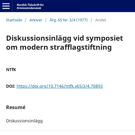
Startside
/
Arkiver
/
Årg. 65 Nr. 3/4 (1977)
/
Andet
Diskussionsinlägg vid symposiet
om modern strafflagstiftning
NTfK
DOI:
https://doi.org/10.7146/ntfk.v65i3/4.70893
Resumé
Diskussionsinlägg