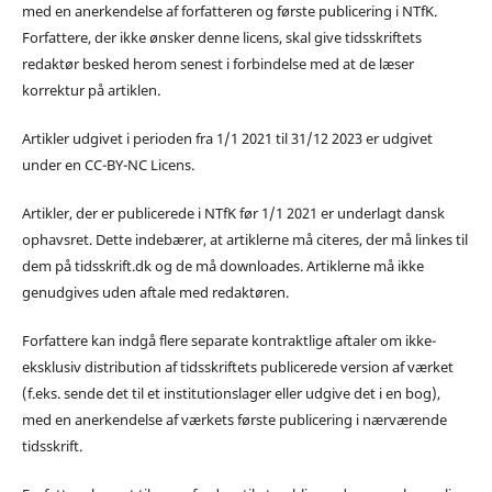
med en anerkendelse af forfatteren og første publicering i NTfK.
Forfattere, der ikke ønsker denne licens, skal give tidsskriftets
redaktør besked herom senest i forbindelse med at de læser
korrektur på artiklen.
Artikler udgivet i perioden fra 1/1 2021 til 31/12 2023 er udgivet
under en CC-BY-NC Licens.
Artikler, der er publicerede i NTfK før 1/1 2021 er underlagt dansk
ophavsret. Dette indebærer, at artiklerne må citeres, der må linkes til
dem på tidsskrift.dk og de må downloades. Artiklerne må ikke
genudgives uden aftale med redaktøren.
Forfattere kan indgå flere separate kontraktlige aftaler om ikke-
eksklusiv distribution af tidsskriftets publicerede version af værket
(f.eks. sende det til et institutionslager eller udgive det i en bog),
med en anerkendelse af værkets første publicering i nærværende
tidsskrift.