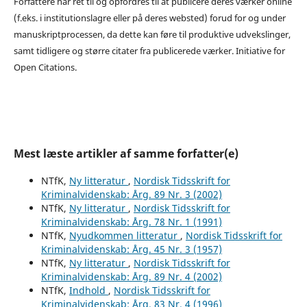
Forfattere har ret til og opfordres til at publicere deres værker online
(f.eks. i institutionslagre eller på deres websted) forud for og under
manuskriptprocessen, da dette kan føre til produktive udvekslinger,
samt tidligere og større citater fra publicerede værker. Initiative for
Open Citations.
Mest læste artikler af samme forfatter(e)
NTfK,
Ny litteratur
,
Nordisk Tidsskrift for
Kriminalvidenskab: Årg. 89 Nr. 3 (2002)
NTfK,
Ny litteratur
,
Nordisk Tidsskrift for
Kriminalvidenskab: Årg. 78 Nr. 1 (1991)
NTfK,
Nyudkommen litteratur
,
Nordisk Tidsskrift for
Kriminalvidenskab: Årg. 45 Nr. 3 (1957)
NTfK,
Ny litteratur
,
Nordisk Tidsskrift for
Kriminalvidenskab: Årg. 89 Nr. 4 (2002)
NTfK,
Indhold
,
Nordisk Tidsskrift for
Kriminalvidenskab: Årg. 83 Nr. 4 (1996)