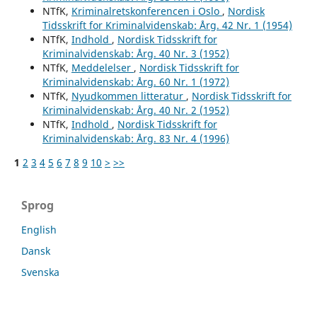
NTfK,
Kriminalretskonferencen i Oslo
,
Nordisk
Tidsskrift for Kriminalvidenskab: Årg. 42 Nr. 1 (1954)
NTfK,
Indhold
,
Nordisk Tidsskrift for
Kriminalvidenskab: Årg. 40 Nr. 3 (1952)
NTfK,
Meddelelser
,
Nordisk Tidsskrift for
Kriminalvidenskab: Årg. 60 Nr. 1 (1972)
NTfK,
Nyudkommen litteratur
,
Nordisk Tidsskrift for
Kriminalvidenskab: Årg. 40 Nr. 2 (1952)
NTfK,
Indhold
,
Nordisk Tidsskrift for
Kriminalvidenskab: Årg. 83 Nr. 4 (1996)
1
2
3
4
5
6
7
8
9
10
>
>>
Sprog
English
Dansk
Svenska