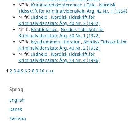
NTfK,
Kriminalretskonferencen i Oslo
,
Nordisk
Tidsskrift for Kriminalvidenskab: Årg. 42 Nr. 1 (1954)
NTfK,
Indhold
,
Nordisk Tidsskrift for
Kriminalvidenskab: Årg. 40 Nr. 3 (1952)
NTfK,
Meddelelser
,
Nordisk Tidsskrift for
Kriminalvidenskab: Årg. 60 Nr. 1 (1972)
NTfK,
Nyudkommen litteratur
,
Nordisk Tidsskrift for
Kriminalvidenskab: Årg. 40 Nr. 2 (1952)
NTfK,
Indhold
,
Nordisk Tidsskrift for
Kriminalvidenskab: Årg. 83 Nr. 4 (1996)
1
2
3
4
5
6
7
8
9
10
>
>>
Sprog
English
Dansk
Svenska