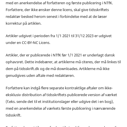
med en anerkendelse af forfatteren og første publicering i NTfK.
Forfattere, der ikke ønsker denne licens, skal give tidsskriftets
redaktør besked herom senest i forbindelse med at de læser
korrektur på artiklen.
Artikler udgivet i perioden fra 1/1 2021 til 31/12 2023 er udgivet
under en CC-BY-NC Licens.
Artikler, der er publicerede i NTfK før 1/1 2021 er underlagt dansk
ophavsret. Dette indebærer, at artiklerne må citeres, der må linkes til
dem på tidsskrift.dk og de må downloades. Artiklerne må ikke
genudgives uden aftale med redaktøren.
Forfattere kan indgå flere separate kontraktlige aftaler om ikke-
eksklusiv distribution af tidsskriftets publicerede version af værket
(f.eks. sende det til et institutionslager eller udgive det i en bog),
med en anerkendelse af værkets første publicering i nærværende
tidsskrift.