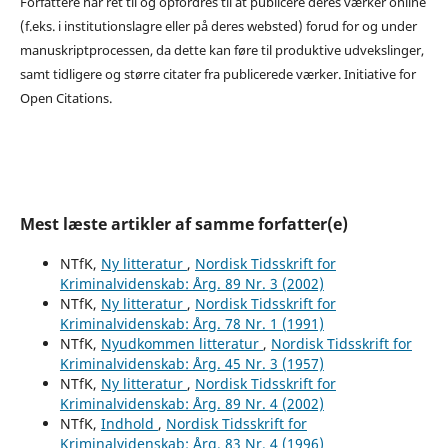
Forfattere har ret til og opfordres til at publicere deres værker online
(f.eks. i institutionslagre eller på deres websted) forud for og under
manuskriptprocessen, da dette kan føre til produktive udvekslinger,
samt tidligere og større citater fra publicerede værker. Initiative for
Open Citations.
Mest læste artikler af samme forfatter(e)
NTfK,
Ny litteratur
,
Nordisk Tidsskrift for
Kriminalvidenskab: Årg. 89 Nr. 3 (2002)
NTfK,
Ny litteratur
,
Nordisk Tidsskrift for
Kriminalvidenskab: Årg. 78 Nr. 1 (1991)
NTfK,
Nyudkommen litteratur
,
Nordisk Tidsskrift for
Kriminalvidenskab: Årg. 45 Nr. 3 (1957)
NTfK,
Ny litteratur
,
Nordisk Tidsskrift for
Kriminalvidenskab: Årg. 89 Nr. 4 (2002)
NTfK,
Indhold
,
Nordisk Tidsskrift for
Kriminalvidenskab: Årg. 83 Nr. 4 (1996)