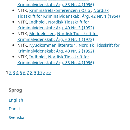
Kriminalvidenskab: Årg. 83 Nr. 4 (1996)
NTfK,
Kriminalretskonferencen i Oslo
,
Nordisk
Tidsskrift for Kriminalvidenskab: Årg. 42 Nr. 1 (1954)
NTfK,
Indhold
,
Nordisk Tidsskrift for
Kriminalvidenskab: Årg. 40 Nr. 3 (1952)
NTfK,
Meddelelser
,
Nordisk Tidsskrift for
Kriminalvidenskab: Årg. 60 Nr. 1 (1972)
NTfK,
Nyudkommen litteratur
,
Nordisk Tidsskrift for
Kriminalvidenskab: Årg. 40 Nr. 2 (1952)
NTfK,
Indhold
,
Nordisk Tidsskrift for
Kriminalvidenskab: Årg. 83 Nr. 4 (1996)
1
2
3
4
5
6
7
8
9
10
>
>>
Sprog
English
Dansk
Svenska