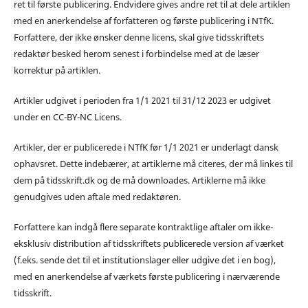
ret til første publicering. Endvidere gives andre ret til at dele artiklen
med en anerkendelse af forfatteren og første publicering i NTfK.
Forfattere, der ikke ønsker denne licens, skal give tidsskriftets
redaktør besked herom senest i forbindelse med at de læser
korrektur på artiklen.
Artikler udgivet i perioden fra 1/1 2021 til 31/12 2023 er udgivet
under en CC-BY-NC Licens.
Artikler, der er publicerede i NTfK før 1/1 2021 er underlagt dansk
ophavsret. Dette indebærer, at artiklerne må citeres, der må linkes til
dem på tidsskrift.dk og de må downloades. Artiklerne må ikke
genudgives uden aftale med redaktøren.
Forfattere kan indgå flere separate kontraktlige aftaler om ikke-
eksklusiv distribution af tidsskriftets publicerede version af værket
(f.eks. sende det til et institutionslager eller udgive det i en bog),
med en anerkendelse af værkets første publicering i nærværende
tidsskrift.