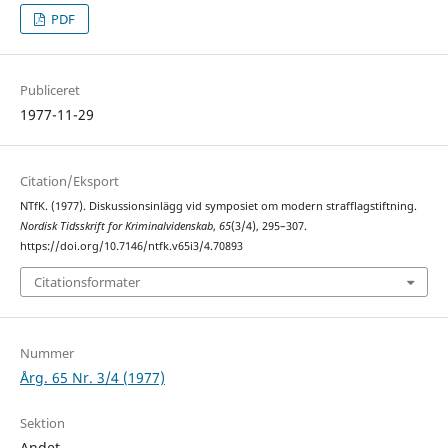
PDF
Publiceret
1977-11-29
Citation/Eksport
NTfK. (1977). Diskussionsinlägg vid symposiet om modern strafflagstiftning.
Nordisk Tidsskrift for Kriminalvidenskab
,
65
(3/4), 295–307.
https://doi.org/10.7146/ntfk.v65i3/4.70893
Citationsformater
Nummer
Årg. 65 Nr. 3/4 (1977)
Sektion
Andet