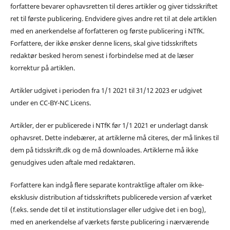
forfattere bevarer ophavsretten til deres artikler og giver tidsskriftet
ret til første publicering. Endvidere gives andre ret til at dele artiklen
med en anerkendelse af forfatteren og første publicering i NTfK.
Forfattere, der ikke ønsker denne licens, skal give tidsskriftets
redaktør besked herom senest i forbindelse med at de læser
korrektur på artiklen.
Artikler udgivet i perioden fra 1/1 2021 til 31/12 2023 er udgivet
under en CC-BY-NC Licens.
Artikler, der er publicerede i NTfK før 1/1 2021 er underlagt dansk
ophavsret. Dette indebærer, at artiklerne må citeres, der må linkes til
dem på tidsskrift.dk og de må downloades. Artiklerne må ikke
genudgives uden aftale med redaktøren.
Forfattere kan indgå flere separate kontraktlige aftaler om ikke-
eksklusiv distribution af tidsskriftets publicerede version af værket
(f.eks. sende det til et institutionslager eller udgive det i en bog),
med en anerkendelse af værkets første publicering i nærværende