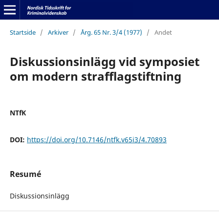
Startside
/
Arkiver
/
Årg. 65 Nr. 3/4 (1977)
/
Andet
Diskussionsinlägg vid symposiet
om modern strafflagstiftning
NTfK
DOI:
https://doi.org/10.7146/ntfk.v65i3/4.70893
Resumé
Diskussionsinlägg