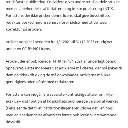
ret til første publicering. Endvidere gives andre ret til at dele artiklen
med en anerkendelse af forfatteren og første publicering i NTfK.
Forfattere, der ikke ønsker denne licens, skal give tidsskriftets
redaktør besked herom senest i forbindelse med at de læser
korrektur på artiklen.
Artikler udgivet i perioden fra 1/1 2021 til 31/12 2023 er udgivet
under en CC-BY-NC Licens.
Artikler, der er publicerede i NTfK før 1/1 2021 er underlagt dansk
ophavsret. Dette indebærer, at artiklerne må citeres, der må linkes til
dem på tidsskrift.dk og de må downloades. Artiklerne må ikke
genudgives uden aftale med redaktøren.
Forfattere kan indgå flere separate kontraktlige aftaler om ikke-
eksklusiv distribution af tidsskriftets publicerede version af værket
(f.eks. sende det til et institutionslager eller udgive det i en bog),
med en anerkendelse af værkets første publicering i nærværende
tidsskrift.