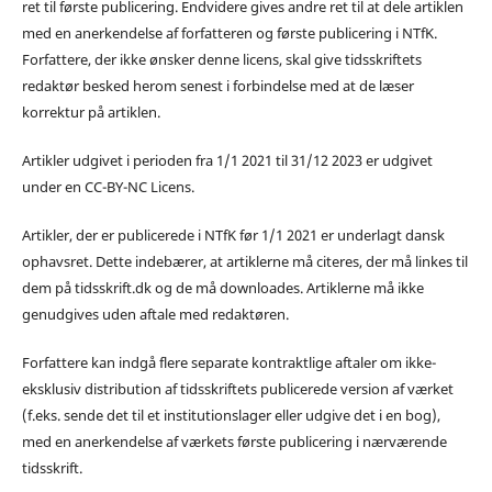
ret til første publicering. Endvidere gives andre ret til at dele artiklen
med en anerkendelse af forfatteren og første publicering i NTfK.
Forfattere, der ikke ønsker denne licens, skal give tidsskriftets
redaktør besked herom senest i forbindelse med at de læser
korrektur på artiklen.
Artikler udgivet i perioden fra 1/1 2021 til 31/12 2023 er udgivet
under en CC-BY-NC Licens.
Artikler, der er publicerede i NTfK før 1/1 2021 er underlagt dansk
ophavsret. Dette indebærer, at artiklerne må citeres, der må linkes til
dem på tidsskrift.dk og de må downloades. Artiklerne må ikke
genudgives uden aftale med redaktøren.
Forfattere kan indgå flere separate kontraktlige aftaler om ikke-
eksklusiv distribution af tidsskriftets publicerede version af værket
(f.eks. sende det til et institutionslager eller udgive det i en bog),
med en anerkendelse af værkets første publicering i nærværende
tidsskrift.