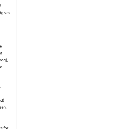
å
dgives
de
et
 bog),
te
t
ed)
sen,
ve for