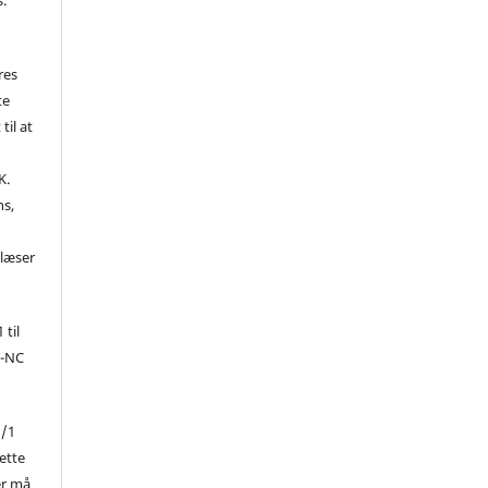
res
te
til at
K.
ns,
d
 læser
 til
Y-NC
1/1
ette
er må