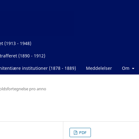
et (1913 - 1948)
rafferet (1890 - 1912)
itentiære institutioner (1878 - 1889)
Meddelelser
Om
oldsfortegnelse pro anno
PDF