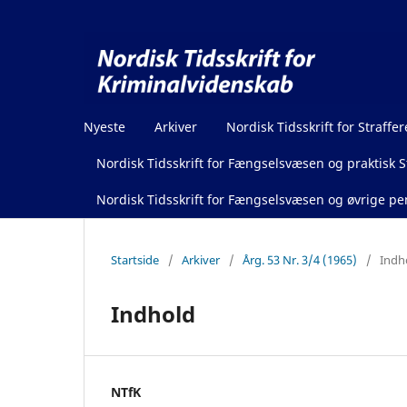
Nyeste
Arkiver
Nordisk Tidsskrift for Straffer
Nordisk Tidsskrift for Fængselsvæsen og praktisk St
Nordisk Tidsskrift for Fængselsvæsen og øvrige pen
Startside
/
Arkiver
/
Årg. 53 Nr. 3/4 (1965)
/
Indh
Indhold
NTfK