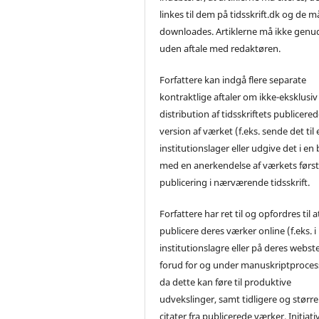
linkes til dem på tidsskrift.dk og de m
downloades. Artiklerne må ikke genu
uden aftale med redaktøren.
Forfattere kan indgå flere separate
kontraktlige aftaler om ikke-eksklusiv
distribution af tidsskriftets publicere
version af værket (f.eks. sende det til 
institutionslager eller udgive det i en
med en anerkendelse af værkets førs
publicering i nærværende tidsskrift.
Forfattere har ret til og opfordres til a
publicere deres værker online (f.eks. i
institutionslagre eller på deres webst
forud for og under manuskriptproces
da dette kan føre til produktive
udvekslinger, samt tidligere og større
citater fra publicerede værker. Initiati