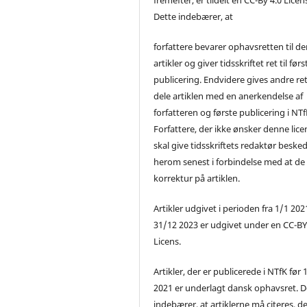
Dette indebærer, at
forfattere bevarer ophavsretten til de
artikler og giver tidsskriftet ret til førs
publicering. Endvidere gives andre ret 
dele artiklen med en anerkendelse af
forfatteren og første publicering i NTf
Forfattere, der ikke ønsker denne lice
skal give tidsskriftets redaktør beske
herom senest i forbindelse med at de
korrektur på artiklen.
Artikler udgivet i perioden fra 1/1 2021
31/12 2023 er udgivet under en CC-B
Licens.
Artikler, der er publicerede i NTfK før 
2021 er underlagt dansk ophavsret. D
indebærer, at artiklerne må citeres, d