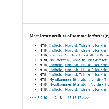
Mest læste artikler af samme forfatter(e
NTfK,
Indhold
,
Nordisk Tidsskrift for Krim
NTfK,
Indhold
,
Nordisk Tidsskrift for Krim
NTfK,
Kolofon
,
Nordisk Tidsskrift for Krim
NTfK,
Ny litteratur
,
Nordisk Tidsskrift for
NTfK,
Indhold
,
Nordisk Tidsskrift for Krim
NTfK,
Indhold
,
Nordisk Tidsskrift for Krim
NTfK,
Indhold
,
Nordisk Tidsskrift for Krim
NTfK,
Nyudkommen litteratur
,
Nordisk Tid
NTfK,
Nyudkommen litteratur
,
Nordisk Tid
NTfK,
Indhold
,
Nordisk Tidsskrift for Krim
<<
<
8
9
10
11
12
13
14
15
16
17
>
>>