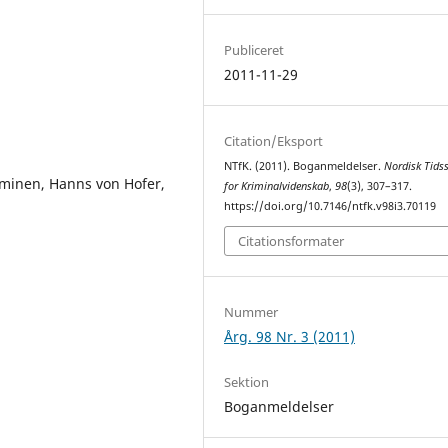
Publiceret
2011-11-29
Citation/Eksport
NTfK. (2011). Boganmeldelser.
Nordisk Tidss
minen, Hanns von Hofer,
for Kriminalvidenskab
,
98
(3), 307–317.
https://doi.org/10.7146/ntfk.v98i3.70119
Citationsformater
Nummer
Årg. 98 Nr. 3 (2011)
Sektion
Boganmeldelser