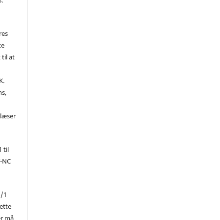
res
te
til at
K.
ns,
d
 læser
 til
Y-NC
1/1
ette
er må