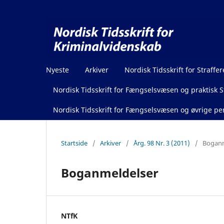
Nyeste
Arkiver
Nordisk Tidsskrift for Straffer
Nordisk Tidsskrift for Fængselsvæsen og praktisk St
Nordisk Tidsskrift for Fængselsvæsen og øvrige pen
Startside
/
Arkiver
/
Årg. 98 Nr. 3 (2011)
/
Boganm
Boganmeldelser
NTfK