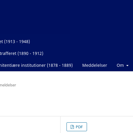
et (1913 - 1948)
rafferet (1890 - 1912)
itentiære institutioner (1878 - 1889)
Meddelelser
Om
eldelser
PDF