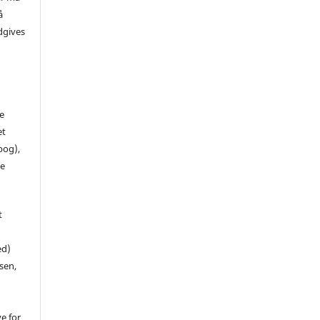
å
dgives
de
et
 bog),
te
t
ed)
sen,
ve for