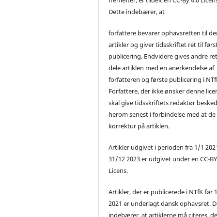
Dette indebærer, at
forfattere bevarer ophavsretten til de
artikler og giver tidsskriftet ret til førs
publicering. Endvidere gives andre ret 
dele artiklen med en anerkendelse af
forfatteren og første publicering i NTf
Forfattere, der ikke ønsker denne lice
skal give tidsskriftets redaktør beske
herom senest i forbindelse med at de
korrektur på artiklen.
Artikler udgivet i perioden fra 1/1 2021
31/12 2023 er udgivet under en CC-B
Licens.
Artikler, der er publicerede i NTfK før 
2021 er underlagt dansk ophavsret. D
indebærer, at artiklerne må citeres, d