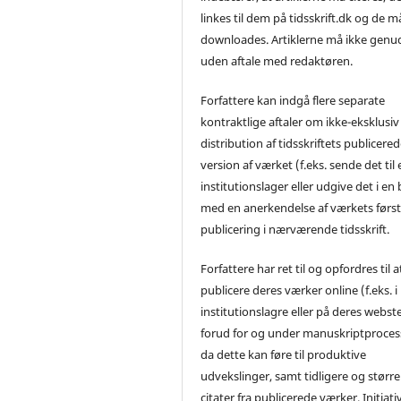
linkes til dem på tidsskrift.dk og de m
downloades. Artiklerne må ikke genu
uden aftale med redaktøren.
Forfattere kan indgå flere separate
kontraktlige aftaler om ikke-eksklusiv
distribution af tidsskriftets publicere
version af værket (f.eks. sende det til 
institutionslager eller udgive det i en
med en anerkendelse af værkets førs
publicering i nærværende tidsskrift.
Forfattere har ret til og opfordres til a
publicere deres værker online (f.eks. i
institutionslagre eller på deres webst
forud for og under manuskriptproces
da dette kan føre til produktive
udvekslinger, samt tidligere og større
citater fra publicerede værker. Initiati