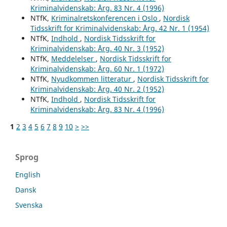
Kriminalvidenskab: Årg. 83 Nr. 4 (1996)
NTfK,
Kriminalretskonferencen i Oslo
,
Nordisk
Tidsskrift for Kriminalvidenskab: Årg. 42 Nr. 1 (1954)
NTfK,
Indhold
,
Nordisk Tidsskrift for
Kriminalvidenskab: Årg. 40 Nr. 3 (1952)
NTfK,
Meddelelser
,
Nordisk Tidsskrift for
Kriminalvidenskab: Årg. 60 Nr. 1 (1972)
NTfK,
Nyudkommen litteratur
,
Nordisk Tidsskrift for
Kriminalvidenskab: Årg. 40 Nr. 2 (1952)
NTfK,
Indhold
,
Nordisk Tidsskrift for
Kriminalvidenskab: Årg. 83 Nr. 4 (1996)
1
2
3
4
5
6
7
8
9
10
>
>>
Sprog
English
Dansk
Svenska