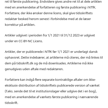
ret til første publicering. Endvidere gives andre ret til at dele artiklen
med en anerkendelse af forfatteren og første publicering i NTfK.
Forfattere, der ikke ønsker denne licens, skal give tidsskriftets
redaktør besked herom senest i forbindelse med at de læser
korrektur på artiklen.
Artikler udgivet i perioden fra 1/1 2021 til 31/12 2023 er udgivet
under en CC-BY-NC Licens.
Artikler, der er publicerede i NTfK før 1/1 2021 er underlagt dansk
ophavsret. Dette indebærer, at artiklerne må citeres, der må linkes til
dem på tidsskrift.dk og de må downloades. Artiklerne må ikke
genudgives uden aftale med redaktøren.
Forfattere kan indgå flere separate kontraktlige aftaler om ikke-
eksklusiv distribution af tidsskriftets publicerede version af værket
(f.eks. sende det til et institutionslager eller udgive det i en bog),
med en anerkendelse af værkets første publicering i nærværende
tidsskrift.