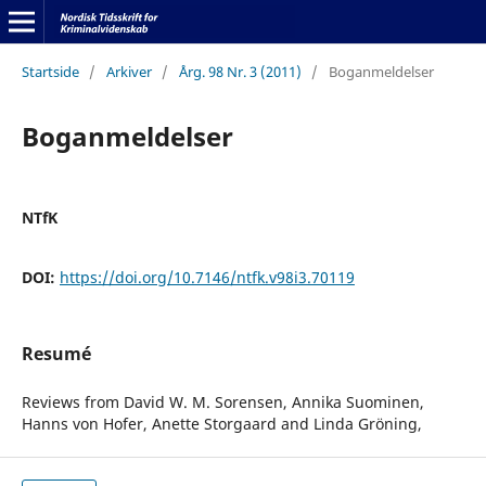
Startside
/
Arkiver
/
Årg. 98 Nr. 3 (2011)
/
Boganmeldelser
Boganmeldelser
NTfK
DOI:
https://doi.org/10.7146/ntfk.v98i3.70119
Resumé
Reviews from David W. M. Sorensen, Annika Suominen,
Hanns von Hofer, Anette Storgaard and Linda Gröning,