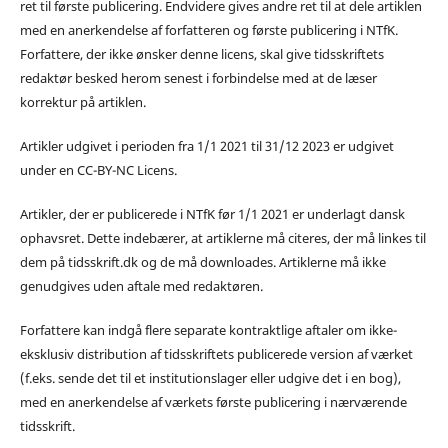
ret til første publicering. Endvidere gives andre ret til at dele artiklen
med en anerkendelse af forfatteren og første publicering i NTfK.
Forfattere, der ikke ønsker denne licens, skal give tidsskriftets
redaktør besked herom senest i forbindelse med at de læser
korrektur på artiklen.
Artikler udgivet i perioden fra 1/1 2021 til 31/12 2023 er udgivet
under en CC-BY-NC Licens.
Artikler, der er publicerede i NTfK før 1/1 2021 er underlagt dansk
ophavsret. Dette indebærer, at artiklerne må citeres, der må linkes til
dem på tidsskrift.dk og de må downloades. Artiklerne må ikke
genudgives uden aftale med redaktøren.
Forfattere kan indgå flere separate kontraktlige aftaler om ikke-
eksklusiv distribution af tidsskriftets publicerede version af værket
(f.eks. sende det til et institutionslager eller udgive det i en bog),
med en anerkendelse af værkets første publicering i nærværende
tidsskrift.