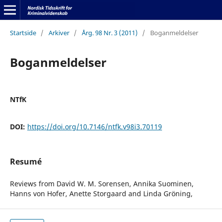
Startside
/
Arkiver
/
Årg. 98 Nr. 3 (2011)
/
Boganmeldelser
Boganmeldelser
NTfK
DOI:
https://doi.org/10.7146/ntfk.v98i3.70119
Resumé
Reviews from David W. M. Sorensen, Annika Suominen,
Hanns von Hofer, Anette Storgaard and Linda Gröning,