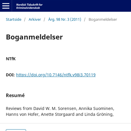
Startside
/
Arkiver
/
Årg. 98 Nr. 3 (2011)
/
Boganmeldelser
Boganmeldelser
NTfK
DOI:
https://doi.org/10.7146/ntfk.v98i3.70119
Resumé
Reviews from David W. M. Sorensen, Annika Suominen,
Hanns von Hofer, Anette Storgaard and Linda Gröning,