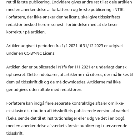
ret til første publicering. Endvidere gives andre ret til at dele artiklen
med en anerkendelse af forfatteren og første publicering i NTfK.
Forfattere, der ikke ønsker denne licens, skal give tidsskriftets
redaktør besked herom senest i forbindelse med at de læser
korrektur på artiklen.
Artikler udgivet i perioden fra 1/1 2021 til 31/12 2023 er udgivet
under en CC-BY-NC Licens.
Artikler, der er publicerede i NTfK før 1/1 2021 er underlagt dansk
ophavsret. Dette indebærer, at artiklerne må citeres, der må linkes til
dem på tidsskrift.dk og de må downloades. Artiklerne må ikke
genudgives uden aftale med redaktøren.
Forfattere kan indgå flere separate kontraktlige aftaler om ikke-
eksklusiv distribution af tidsskriftets publicerede version af værket
(f.eks. sende det til et institutionslager eller udgive det i en bog),
med en anerkendelse af værkets første publicering i nærværende
tidsskrift.