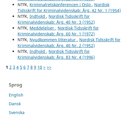
NTfK,
Kriminalretskonferencen i Oslo
,
Nordisk
Tidsskrift for Kriminalvidenskab: Årg. 42 Nr. 1 (1954)
NTfK,
Indhold
,
Nordisk Tidsskrift for
Kriminalvidenskab: Årg. 40 Nr. 3 (1952)
NTfK,
Meddelelser
,
Nordisk Tidsskrift for
Kriminalvidenskab: Årg. 60 Nr. 1 (1972)
NTfK,
Nyudkommen litteratur
,
Nordisk Tidsskrift for
Kriminalvidenskab: Årg. 40 Nr. 2 (1952)
NTfK,
Indhold
,
Nordisk Tidsskrift for
Kriminalvidenskab: Årg. 83 Nr. 4 (1996)
1
2
3
4
5
6
7
8
9
10
>
>>
Sprog
English
Dansk
Svenska