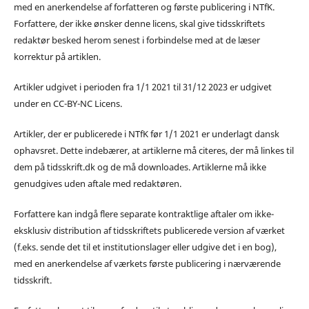
med en anerkendelse af forfatteren og første publicering i NTfK.
Forfattere, der ikke ønsker denne licens, skal give tidsskriftets
redaktør besked herom senest i forbindelse med at de læser
korrektur på artiklen.
Artikler udgivet i perioden fra 1/1 2021 til 31/12 2023 er udgivet
under en CC-BY-NC Licens.
Artikler, der er publicerede i NTfK før 1/1 2021 er underlagt dansk
ophavsret. Dette indebærer, at artiklerne må citeres, der må linkes til
dem på tidsskrift.dk og de må downloades. Artiklerne må ikke
genudgives uden aftale med redaktøren.
Forfattere kan indgå flere separate kontraktlige aftaler om ikke-
eksklusiv distribution af tidsskriftets publicerede version af værket
(f.eks. sende det til et institutionslager eller udgive det i en bog),
med en anerkendelse af værkets første publicering i nærværende
tidsskrift.