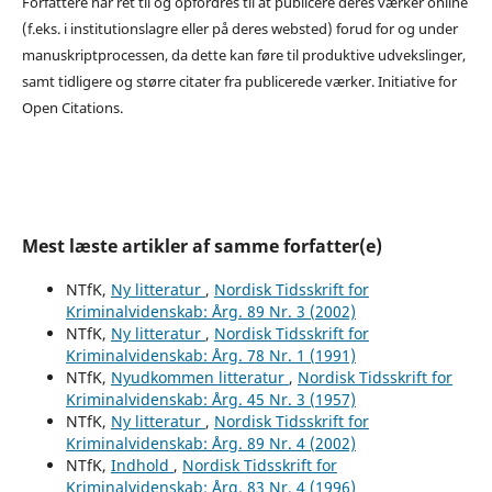
Forfattere har ret til og opfordres til at publicere deres værker online
(f.eks. i institutionslagre eller på deres websted) forud for og under
manuskriptprocessen, da dette kan føre til produktive udvekslinger,
samt tidligere og større citater fra publicerede værker. Initiative for
Open Citations.
Mest læste artikler af samme forfatter(e)
NTfK,
Ny litteratur
,
Nordisk Tidsskrift for
Kriminalvidenskab: Årg. 89 Nr. 3 (2002)
NTfK,
Ny litteratur
,
Nordisk Tidsskrift for
Kriminalvidenskab: Årg. 78 Nr. 1 (1991)
NTfK,
Nyudkommen litteratur
,
Nordisk Tidsskrift for
Kriminalvidenskab: Årg. 45 Nr. 3 (1957)
NTfK,
Ny litteratur
,
Nordisk Tidsskrift for
Kriminalvidenskab: Årg. 89 Nr. 4 (2002)
NTfK,
Indhold
,
Nordisk Tidsskrift for
Kriminalvidenskab: Årg. 83 Nr. 4 (1996)