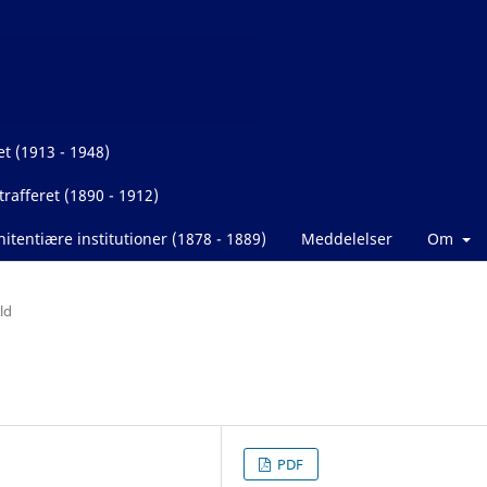
et (1913 - 1948)
rafferet (1890 - 1912)
itentiære institutioner (1878 - 1889)
Meddelelser
Om
ld
PDF