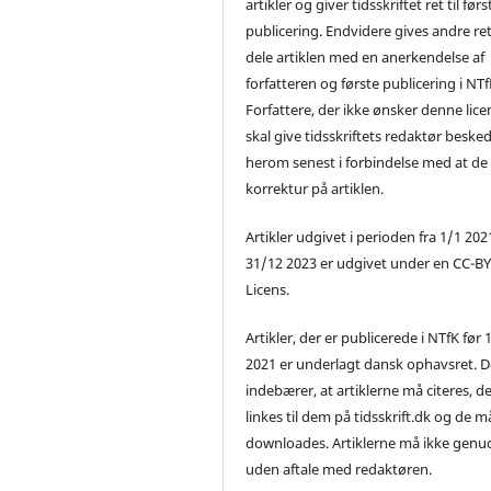
artikler og giver tidsskriftet ret til førs
publicering. Endvidere gives andre ret 
dele artiklen med en anerkendelse af
forfatteren og første publicering i NTf
Forfattere, der ikke ønsker denne lice
skal give tidsskriftets redaktør beske
herom senest i forbindelse med at de
korrektur på artiklen.
Artikler udgivet i perioden fra 1/1 2021
31/12 2023 er udgivet under en CC-B
Licens.
Artikler, der er publicerede i NTfK før 
2021 er underlagt dansk ophavsret. D
indebærer, at artiklerne må citeres, d
linkes til dem på tidsskrift.dk og de m
downloades. Artiklerne må ikke genu
uden aftale med redaktøren.