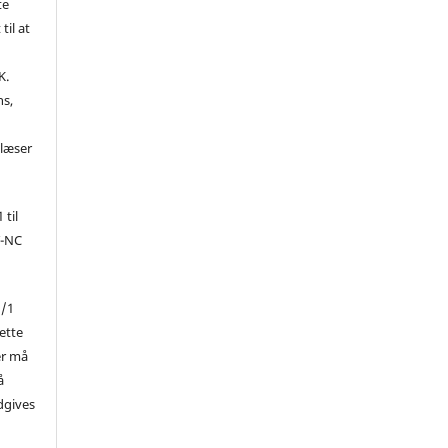
te
til at
K.
ns,
d
 læser
 til
Y-NC
1/1
ette
er må
å
dgives