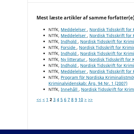
Mest læste artikler af samme forfatter(e
NTfK,
Meddelelser
,
Nordisk Tidsskrift for
NTfK,
Meddelelser
,
Nordisk Tidsskrift for
NTfK,
Indhold
,
Nordisk Tidsskrift for Krim
NTfK,
Forside
,
Nordisk Tidsskrift for Krim
NTfK,
Indhold
,
Nordisk Tidsskrift for Krim
NTfK,
Ny litteratur
,
Nordisk Tidsskrift for
NTfK,
Indhold
,
Nordisk Tidsskrift for Krim
NTfK,
Meddelelser
,
Nordisk Tidsskrift for
NTfK,
Program för Nordiska Kriminalistmöt
Kriminalvidenskab: Årg. 94 Nr. 1 (2007)
NTfK,
Innehåll
,
Nordisk Tidsskrift for Kri
<<
<
1
2
3
4
5
6
7
8
9
10
>
>>