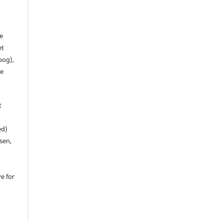
de
et
 bog),
te
t
ed)
sen,
ve for