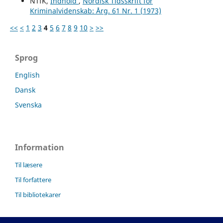
NTfK,
Indhold
,
Nordisk Tidsskrift for
Kriminalvidenskab: Årg. 61 Nr. 1 (1973)
<<
<
1
2
3
4
5
6
7
8
9
10
>
>>
Sprog
English
Dansk
Svenska
Information
Til læsere
Til forfattere
Til bibliotekarer