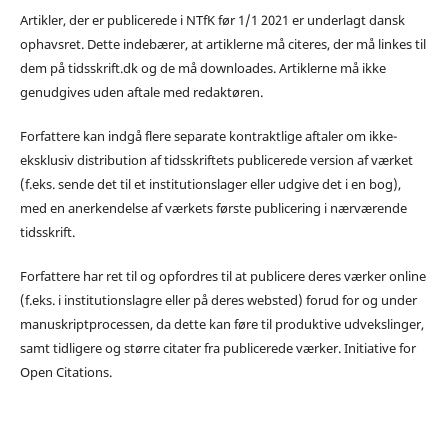
Artikler, der er publicerede i NTfK før 1/1 2021 er underlagt dansk
ophavsret. Dette indebærer, at artiklerne må citeres, der må linkes til
dem på tidsskrift.dk og de må downloades. Artiklerne må ikke
genudgives uden aftale med redaktøren.
Forfattere kan indgå flere separate kontraktlige aftaler om ikke-
eksklusiv distribution af tidsskriftets publicerede version af værket
(f.eks. sende det til et institutionslager eller udgive det i en bog),
med en anerkendelse af værkets første publicering i nærværende
tidsskrift.
Forfattere har ret til og opfordres til at publicere deres værker online
(f.eks. i institutionslagre eller på deres websted) forud for og under
manuskriptprocessen, da dette kan føre til produktive udvekslinger,
samt tidligere og større citater fra publicerede værker. Initiative for
Open Citations.