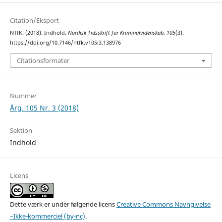
Citation/Eksport
NTfK. (2018). Indhold.
Nordisk Tidsskrift for Kriminalvidenskab
,
105
(3).
https://doi.org/10.7146/ntfk.v105i3.138976
Citationsformater
Nummer
Årg. 105 Nr. 3 (2018)
Sektion
Indhold
Licens
Dette værk er under følgende licens
Creative Commons Navngivelse
–Ikke-kommerciel (by-nc)
.