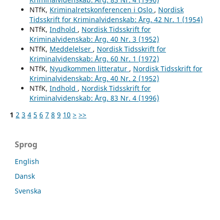
NTfK,
Kriminalretskonferencen i Oslo
,
Nordisk
Tidsskrift for Kriminalvidenskab: Årg. 42 Nr. 1 (1954)
NTfK,
Indhold
,
Nordisk Tidsskrift for
Kriminalvidenskab: Årg. 40 Nr. 3 (1952)
NTfK,
Meddelelser
,
Nordisk Tidsskrift for
Kriminalvidenskab: Årg. 60 Nr. 1 (1972)
NTfK,
Nyudkommen litteratur
,
Nordisk Tidsskrift for
Kriminalvidenskab: Årg. 40 Nr. 2 (1952)
NTfK,
Indhold
,
Nordisk Tidsskrift for
Kriminalvidenskab: Årg. 83 Nr. 4 (1996)
1
2
3
4
5
6
7
8
9
10
>
>>
Sprog
English
Dansk
Svenska