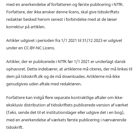
med en anerkendelse af forfatteren og første publicering i NTfK.
Forfattere, der ikke ønsker denne licens, skal give tidsskriftets
redaktør besked herom senest i forbindelse med at de læser
korrektur på artiklen.
Artikler udgivet i perioden fra 1/1 2021 til 31/12 2023 er udgivet
under en CC-BY-NC Licens.
Artikler, der er publicerede i NTfK før 1/1 2021 er underlagt dansk
ophavsret. Dette indebærer, at artiklerne må citeres, der må linkes til
dem på tidsskrift.dk og de må downloades. Artiklerne må ikke
genudgives uden aftale med redaktøren.
Forfattere kan indgå flere separate kontraktlige aftaler om ikke-
eksklusiv distribution af tidsskriftets publicerede version af værket
(f.eks. sende det til et institutionslager eller udgive det i en bog),
med en anerkendelse af værkets første publicering i nærværende
tidsskrift.