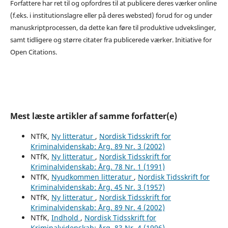
Forfattere har ret til og opfordres til at publicere deres værker online
(f.eks. i institutionslagre eller på deres websted) forud for og under
manuskriptprocessen, da dette kan føre til produktive udvekslinger,
samt tidligere og større citater fra publicerede værker. Initiative for
Open Citations.
Mest læste artikler af samme forfatter(e)
NTfK,
Ny litteratur
,
Nordisk Tidsskrift for
Kriminalvidenskab: Årg. 89 Nr. 3 (2002)
NTfK,
Ny litteratur
,
Nordisk Tidsskrift for
Kriminalvidenskab: Årg. 78 Nr. 1 (1991)
NTfK,
Nyudkommen litteratur
,
Nordisk Tidsskrift for
Kriminalvidenskab: Årg. 45 Nr. 3 (1957)
NTfK,
Ny litteratur
,
Nordisk Tidsskrift for
Kriminalvidenskab: Årg. 89 Nr. 4 (2002)
NTfK,
Indhold
,
Nordisk Tidsskrift for
Kriminalvidenskab: Årg. 83 Nr. 4 (1996)