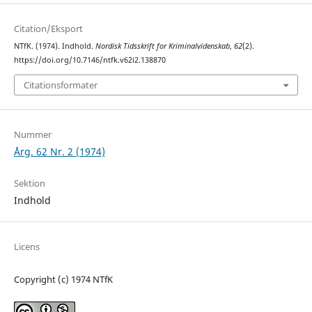
Citation/Eksport
NTfK. (1974). Indhold.
Nordisk Tidsskrift for Kriminalvidenskab
,
62
(2).
https://doi.org/10.7146/ntfk.v62i2.138870
Citationsformater
Nummer
Årg. 62 Nr. 2 (1974)
Sektion
Indhold
Licens
Copyright (c) 1974 NTfK