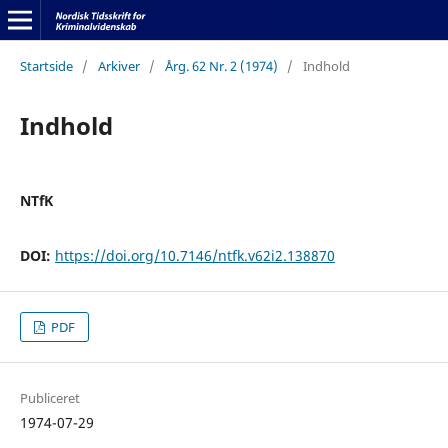
Startside
/
Arkiver
/
Årg. 62 Nr. 2 (1974)
/
Indhold
Indhold
NTfK
DOI:
https://doi.org/10.7146/ntfk.v62i2.138870
PDF
Publiceret
1974-07-29