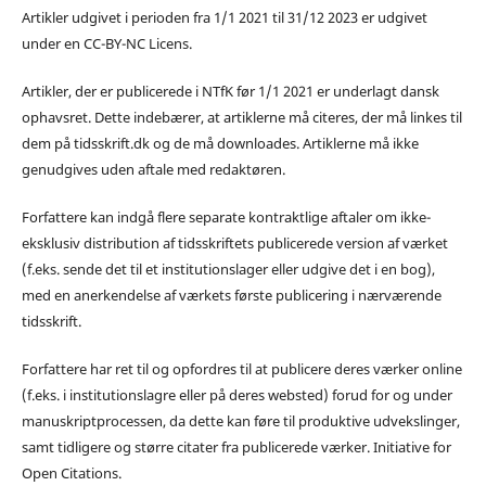
Artikler udgivet i perioden fra 1/1 2021 til 31/12 2023 er udgivet
under en CC-BY-NC Licens.
Artikler, der er publicerede i NTfK før 1/1 2021 er underlagt dansk
ophavsret. Dette indebærer, at artiklerne må citeres, der må linkes til
dem på tidsskrift.dk og de må downloades. Artiklerne må ikke
genudgives uden aftale med redaktøren.
Forfattere kan indgå flere separate kontraktlige aftaler om ikke-
eksklusiv distribution af tidsskriftets publicerede version af værket
(f.eks. sende det til et institutionslager eller udgive det i en bog),
med en anerkendelse af værkets første publicering i nærværende
tidsskrift.
Forfattere har ret til og opfordres til at publicere deres værker online
(f.eks. i institutionslagre eller på deres websted) forud for og under
manuskriptprocessen, da dette kan føre til produktive udvekslinger,
samt tidligere og større citater fra publicerede værker. Initiative for
Open Citations.