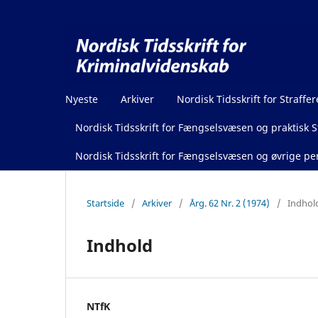
Nyeste
Arkiver
Nordisk Tidsskrift for Straffer
Nordisk Tidsskrift for Fængselsvæsen og praktisk St
Nordisk Tidsskrift for Fængselsvæsen og øvrige pen
Startside
/
Arkiver
/
Årg. 62 Nr. 2 (1974)
/
Indhol
Indhold
NTfK