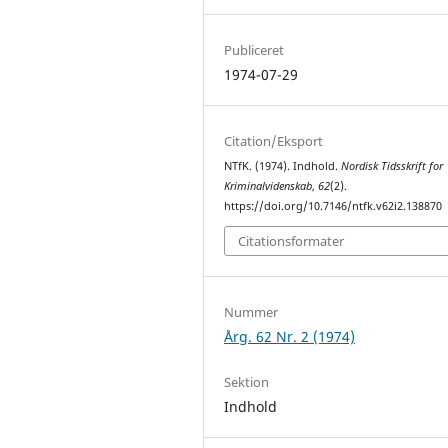
Publiceret
1974-07-29
Citation/Eksport
NTfK. (1974). Indhold.
Nordisk Tidsskrift for
Kriminalvidenskab
,
62
(2).
https://doi.org/10.7146/ntfk.v62i2.138870
Citationsformater
Nummer
Årg. 62 Nr. 2 (1974)
Sektion
Indhold