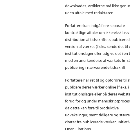
downloades. Artiklerne må ikke genu
uden aftale med redaktøren.
Forfattere kan indgå flere separate
kontraktlige aftaler om ikke-eksklusiv
distribution af tidsskriftets publicere
version af værket (f.eks. sende det til 
institutionslager eller udgive det i en
med en anerkendelse af værkets førs
publicering i nærværende tidsskrift.
Forfattere har ret til og opfordres til a
publicere deres værker online (f.eks. i
institutionslagre eller på deres webst
forud for og under manuskriptproces
da dette kan føre til produktive
udvekslinger, samt tidligere og større
citater fra publicerede værker. Initiati
Open Citations.