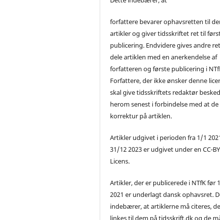
forfattere bevarer ophavsretten til de
artikler og giver tidsskriftet ret til førs
publicering. Endvidere gives andre ret 
dele artiklen med en anerkendelse af
forfatteren og første publicering i NTf
Forfattere, der ikke ønsker denne lice
skal give tidsskriftets redaktør beske
herom senest i forbindelse med at de
korrektur på artiklen.
Artikler udgivet i perioden fra 1/1 2021
31/12 2023 er udgivet under en CC-B
Licens.
Artikler, der er publicerede i NTfK før 
2021 er underlagt dansk ophavsret. D
indebærer, at artiklerne må citeres, d
linkes til dem på tidsskrift.dk og de m