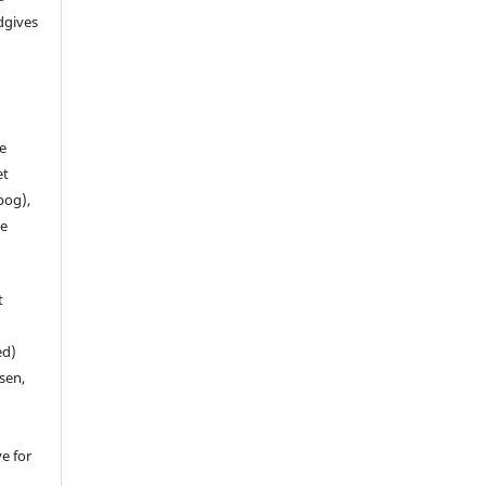
dgives
de
et
 bog),
te
t
ed)
sen,
ve for