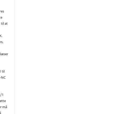
res
te
til at
K.
ns,
d
 læser
 til
Y-NC
1/1
ette
er må
å