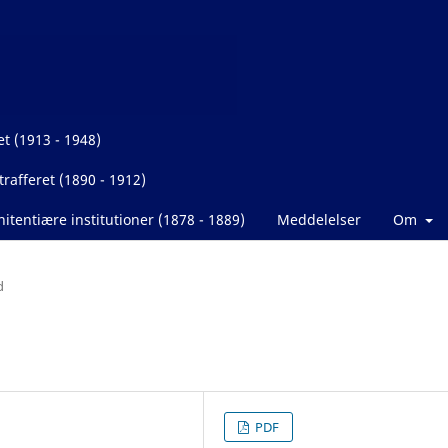
et (1913 - 1948)
rafferet (1890 - 1912)
itentiære institutioner (1878 - 1889)
Meddelelser
Om
d
PDF