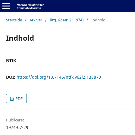
Startside
/
Arkiver
/
Årg. 62 Nr. 2 (1974)
/
Indhold
Indhold
NTfK
DOI:
https://doi.org/10.7146/ntfk.v62i2.138870
PDF
Publiceret
1974-07-29