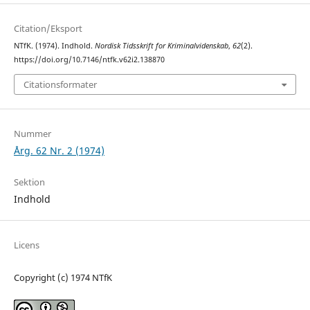
Citation/Eksport
NTfK. (1974). Indhold.
Nordisk Tidsskrift for Kriminalvidenskab
,
62
(2).
https://doi.org/10.7146/ntfk.v62i2.138870
Citationsformater
Nummer
Årg. 62 Nr. 2 (1974)
Sektion
Indhold
Licens
Copyright (c) 1974 NTfK