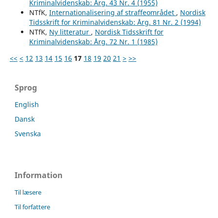
Kriminalvidenskab: Årg. 43 Nr. 4 (1955)
NTfK,
Internationalisering af straffeområdet
,
Nordisk
Tidsskrift for Kriminalvidenskab: Årg. 81 Nr. 2 (1994)
NTfK,
Ny litteratur
,
Nordisk Tidsskrift for
Kriminalvidenskab: Årg. 72 Nr. 1 (1985)
<<
<
12
13
14
15
16
17
18
19
20
21
>
>>
Sprog
English
Dansk
Svenska
Information
Til læsere
Til forfattere