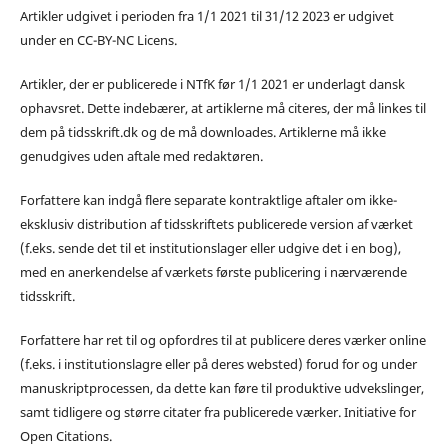
Artikler udgivet i perioden fra 1/1 2021 til 31/12 2023 er udgivet
under en CC-BY-NC Licens.
Artikler, der er publicerede i NTfK før 1/1 2021 er underlagt dansk
ophavsret. Dette indebærer, at artiklerne må citeres, der må linkes til
dem på tidsskrift.dk og de må downloades. Artiklerne må ikke
genudgives uden aftale med redaktøren.
Forfattere kan indgå flere separate kontraktlige aftaler om ikke-
eksklusiv distribution af tidsskriftets publicerede version af værket
(f.eks. sende det til et institutionslager eller udgive det i en bog),
med en anerkendelse af værkets første publicering i nærværende
tidsskrift.
Forfattere har ret til og opfordres til at publicere deres værker online
(f.eks. i institutionslagre eller på deres websted) forud for og under
manuskriptprocessen, da dette kan føre til produktive udvekslinger,
samt tidligere og større citater fra publicerede værker. Initiative for
Open Citations.