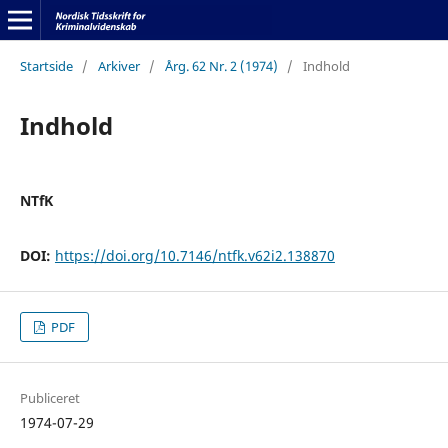
Startside
/
Arkiver
/
Årg. 62 Nr. 2 (1974)
/
Indhold
Indhold
NTfK
DOI:
https://doi.org/10.7146/ntfk.v62i2.138870
PDF
Publiceret
1974-07-29