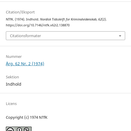
Citation/Eksport
NTfK. (1974). Indhold.
Nordisk Tidsskrift for Kriminalvidenskab
,
62
(2).
https://doi.org/10.7146/ntfk.v62i2.138870
Citationsformater
Nummer
Årg. 62 Nr. 2 (1974)
Sektion
Indhold
Licens
Copyright (c) 1974 NTfK