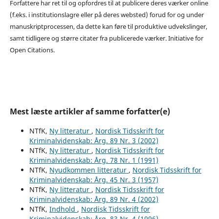
Forfattere har ret til og opfordres til at publicere deres værker online
(f.eks. i institutionslagre eller på deres websted) forud for og under
manuskriptprocessen, da dette kan føre til produktive udvekslinger,
samt tidligere og større citater fra publicerede værker. Initiative for
Open Citations.
Mest læste artikler af samme forfatter(e)
NTfK,
Ny litteratur
,
Nordisk Tidsskrift for
Kriminalvidenskab: Årg. 89 Nr. 3 (2002)
NTfK,
Ny litteratur
,
Nordisk Tidsskrift for
Kriminalvidenskab: Årg. 78 Nr. 1 (1991)
NTfK,
Nyudkommen litteratur
,
Nordisk Tidsskrift for
Kriminalvidenskab: Årg. 45 Nr. 3 (1957)
NTfK,
Ny litteratur
,
Nordisk Tidsskrift for
Kriminalvidenskab: Årg. 89 Nr. 4 (2002)
NTfK,
Indhold
,
Nordisk Tidsskrift for
Kriminalvidenskab: Årg. 83 Nr. 4 (1996)