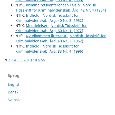
NTfK,
Kriminalretskonferencen i Oslo
,
Nordisk
Tidsskrift for Kriminalvidenskab: Årg. 42 Nr. 1 (1954)
NTfK,
Indhold
,
Nordisk Tidsskrift for
Kriminalvidenskab: Årg. 40 Nr. 3 (1952)
NTfK,
Meddelelser
,
Nordisk Tidsskrift for
Kriminalvidenskab: Årg. 60 Nr. 1 (1972)
NTfK,
Nyudkommen litteratur
,
Nordisk Tidsskrift for
Kriminalvidenskab: Årg. 40 Nr. 2 (1952)
NTfK,
Indhold
,
Nordisk Tidsskrift for
Kriminalvidenskab: Årg. 83 Nr. 4 (1996)
1
2
3
4
5
6
7
8
9
10
>
>>
Sprog
English
Dansk
Svenska