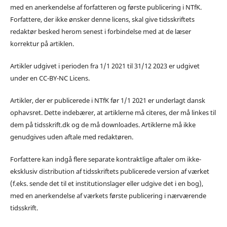
med en anerkendelse af forfatteren og første publicering i NTfK.
Forfattere, der ikke ønsker denne licens, skal give tidsskriftets
redaktør besked herom senest i forbindelse med at de læser
korrektur på artiklen.
Artikler udgivet i perioden fra 1/1 2021 til 31/12 2023 er udgivet
under en CC-BY-NC Licens.
Artikler, der er publicerede i NTfK før 1/1 2021 er underlagt dansk
ophavsret. Dette indebærer, at artiklerne må citeres, der må linkes til
dem på tidsskrift.dk og de må downloades. Artiklerne må ikke
genudgives uden aftale med redaktøren.
Forfattere kan indgå flere separate kontraktlige aftaler om ikke-
eksklusiv distribution af tidsskriftets publicerede version af værket
(f.eks. sende det til et institutionslager eller udgive det i en bog),
med en anerkendelse af værkets første publicering i nærværende
tidsskrift.