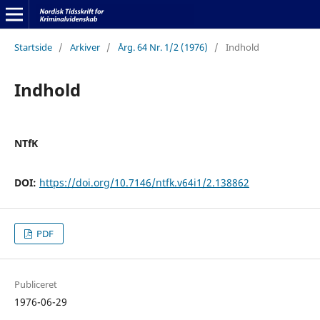
Startside
/
Arkiver
/
Årg. 64 Nr. 1/2 (1976)
/
Indhold
Indhold
NTfK
DOI:
https://doi.org/10.7146/ntfk.v64i1/2.138862
PDF
Publiceret
1976-06-29