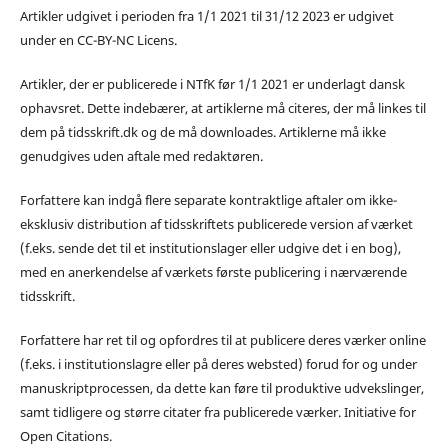
Artikler udgivet i perioden fra 1/1 2021 til 31/12 2023 er udgivet
under en CC-BY-NC Licens.
Artikler, der er publicerede i NTfK før 1/1 2021 er underlagt dansk
ophavsret. Dette indebærer, at artiklerne må citeres, der må linkes til
dem på tidsskrift.dk og de må downloades. Artiklerne må ikke
genudgives uden aftale med redaktøren.
Forfattere kan indgå flere separate kontraktlige aftaler om ikke-
eksklusiv distribution af tidsskriftets publicerede version af værket
(f.eks. sende det til et institutionslager eller udgive det i en bog),
med en anerkendelse af værkets første publicering i nærværende
tidsskrift.
Forfattere har ret til og opfordres til at publicere deres værker online
(f.eks. i institutionslagre eller på deres websted) forud for og under
manuskriptprocessen, da dette kan føre til produktive udvekslinger,
samt tidligere og større citater fra publicerede værker. Initiative for
Open Citations.