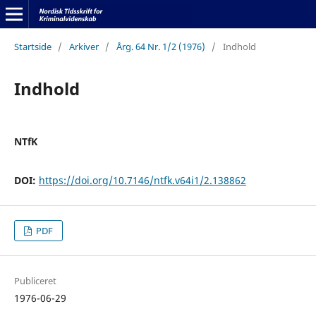
Startside
/
Arkiver
/
Årg. 64 Nr. 1/2 (1976)
/
Indhold
Indhold
NTfK
DOI:
https://doi.org/10.7146/ntfk.v64i1/2.138862
PDF
Publiceret
1976-06-29