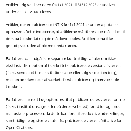
Artikler udgivet i perioden fra 1/1 2021 til 31/12 2023 er udgivet
under en CC-BY-NC Licens.
Artikler, der er publicerede i NTfK før 1/1 2021 er underlagt dansk
ophavsret. Dette indebærer, at artiklerne må citeres, der må linkes til
dem på tidsskrift.dk og de må downloades. Artiklerne må ikke
genudgives uden aftale med redaktøren.
Forfattere kan indgå flere separate kontraktlige aftaler om ikke-
eksklusiv distribution af tidsskriftets publicerede version af værket
(f.eks. sende det til et institutionslager eller udgive det i en bog),
med en anerkendelse af værkets første publicering i nærværende
tidsskrift.
Forfattere har ret til og opfordres til at publicere deres værker online
(f.eks. i institutionslagre eller på deres websted) forud for og under
manuskriptprocessen, da dette kan føre til produktive udvekslinger,
samt tidligere og større citater fra publicerede værker. Initiative for
Open Citations.