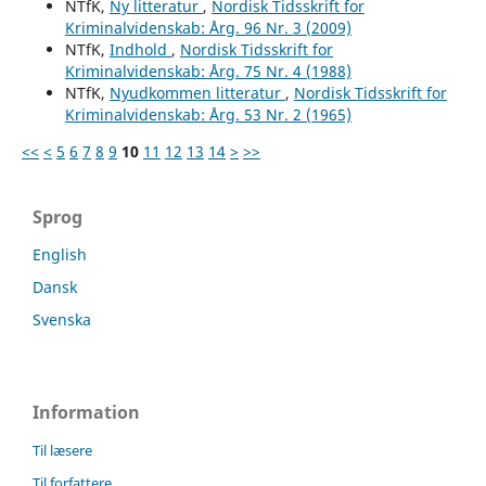
NTfK,
Ny litteratur
,
Nordisk Tidsskrift for
Kriminalvidenskab: Årg. 96 Nr. 3 (2009)
NTfK,
Indhold
,
Nordisk Tidsskrift for
Kriminalvidenskab: Årg. 75 Nr. 4 (1988)
NTfK,
Nyudkommen litteratur
,
Nordisk Tidsskrift for
Kriminalvidenskab: Årg. 53 Nr. 2 (1965)
<<
<
5
6
7
8
9
10
11
12
13
14
>
>>
Sprog
English
Dansk
Svenska
Information
Til læsere
Til forfattere