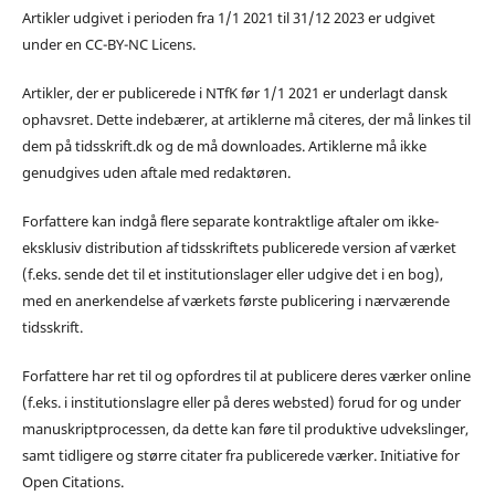
Artikler udgivet i perioden fra 1/1 2021 til 31/12 2023 er udgivet
under en CC-BY-NC Licens.
Artikler, der er publicerede i NTfK før 1/1 2021 er underlagt dansk
ophavsret. Dette indebærer, at artiklerne må citeres, der må linkes til
dem på tidsskrift.dk og de må downloades. Artiklerne må ikke
genudgives uden aftale med redaktøren.
Forfattere kan indgå flere separate kontraktlige aftaler om ikke-
eksklusiv distribution af tidsskriftets publicerede version af værket
(f.eks. sende det til et institutionslager eller udgive det i en bog),
med en anerkendelse af værkets første publicering i nærværende
tidsskrift.
Forfattere har ret til og opfordres til at publicere deres værker online
(f.eks. i institutionslagre eller på deres websted) forud for og under
manuskriptprocessen, da dette kan føre til produktive udvekslinger,
samt tidligere og større citater fra publicerede værker. Initiative for
Open Citations.