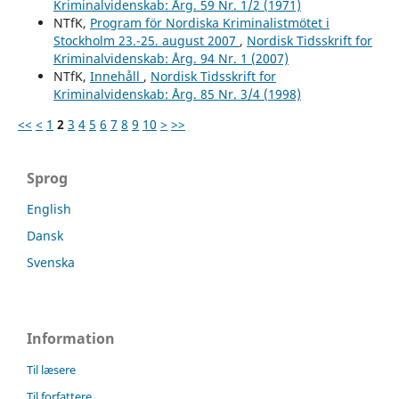
Kriminalvidenskab: Årg. 59 Nr. 1/2 (1971)
NTfK,
Program för Nordiska Kriminalistmötet i
Stockholm 23.-25. august 2007
,
Nordisk Tidsskrift for
Kriminalvidenskab: Årg. 94 Nr. 1 (2007)
NTfK,
Innehåll
,
Nordisk Tidsskrift for
Kriminalvidenskab: Årg. 85 Nr. 3/4 (1998)
<<
<
1
2
3
4
5
6
7
8
9
10
>
>>
Sprog
English
Dansk
Svenska
Information
Til læsere
Til forfattere